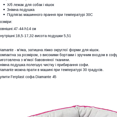
Х/б лежак для собак і кішок
Знімна подушка
Підлягає машинного прання при температурі 30С
озміри:
овнішні:47-44-h14 см
нутрішні:18,5-17,32-висота подушки 5,51
iamante - м'яка, затишна ліжко округлої форми для кішок.
омпактна за розміром, з високими бортами і зручним входом в софу
иготовлена з м'якої бавовняної тканини.
німна подушка полегшує чистку і прибирання софи.
iamante можна прати в машині при температурі 30 градусів.
упити Ferplast софа Diamante 45