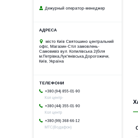
Дежурный оператор-менеджер
місто Київ Святошино центральний
офіс, Магазин-Стіл замовлень-
Самовивіз вул. Копилівська 2(біля
м.Петрівка,Лук'янівська,Дорогожичи,
Київ, Україна
+380 (94) 855-01-90
Кол центр-
Х
+380 (44) 355-01-90
Кол центр
+380 (99) 368-66-12
МТС(Водафон)