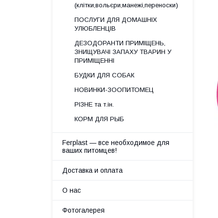
(клітки,вольєри,манежі,переноски)
ПОСЛУГИ ДЛЯ ДОМАШНІХ
УЛЮБЛЕНЦІВ
ДЕЗОДОРАНТИ ПРИМІЩЕНЬ,
ЗНИЩУВАЧІ ЗАПАХУ ТВАРИН У
ПРИМІЩЕННІ
БУДКИ ДЛЯ СОБАК
НОВИНКИ-ЗООПИТОМЕЦ
РІЗНЕ та т.ін.
КОРМ ДЛЯ РЫБ
Ferplast — все необходимое для
ваших питомцев!
Доставка и оплата
О нас
Фотогалерея