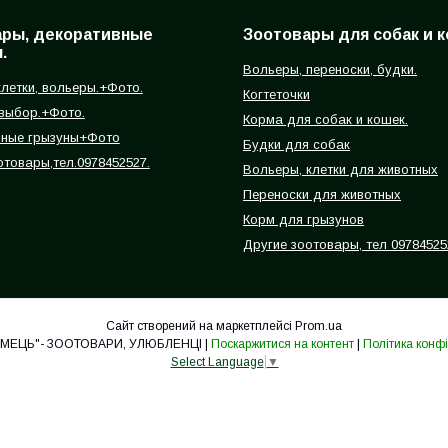
ары, декоративные
Зоотовары для собак и к
.
Вольеры, переноски, будки.
летки, вольеры.+Фото.
Когтеточки
 выбор.+Фото.
Корма для собак и кошек.
вные грызуны+Фото
Будки для собак
отовары,тел.0978452527.
Вольеры, клетки для животных
Переноски для животных
Корм для грызунов
Другие зоотовары, тел 09784525
Сайт створений на маркетплейсі
Prom.ua
"ЗООПИТОМЕЦЬ"- ЗООТОВАРИ, УЛЮБЛЕНЦІ |
Поскаржитися на контент
|
Політика конфі
Select Language
▼