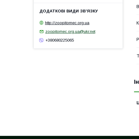
В
http://zoopitomec.org.ua
К
zoopitomec.org.ua@ukr.net
Р
+380680225065
Т
І
Ц