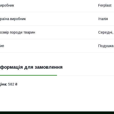
иробник
Ferplast
раїна виробник
Італія
озмір породи тварин
Середні,
ип
Подушка
нформація для замовлення
іна:
582 ₴