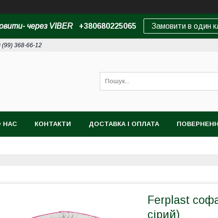
овити- через VIBER
+380680225065
Замовити в один к
 (99) 368-66-12
 НАС
КОНТАКТИ
ДОСТАВКА І ОПЛАТА
ПОВЕРНЕНН
Ferplast соф
сірий)