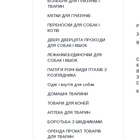
ВОЛЬЄРИ ДЛЯ ГРИЗУНІВ І
ТВАРИН
КЛІТКИ ДЛЯ ГРИЗУНІВ
ПЕРЕНОСКИ ДЛЯ СОБАК І
Р
КОТІВ
З
ДВЕРІ ДВЕРЦЯТА ПРОХОДИ
В
ДЛЯ СОБАК І КІШОК.
ЛЕЖАНКИ,БУДИНОЧКИ ДЛЯ
D
СОБАК І КІШОК
К
ПАПУГИ РІЗНІ ВИДИ ПТАХІВ З
В
РОЗПЛІДНИКА
З
D
Одяг і взуття для собак
К
ДОМАШНІ ТВАРИНИ
ТОВАРИ ДЛЯ КОНЕЙ
АПТЕКА ДЛЯ ТВАРИН
БОРОТЬБА З ШКІДНИКАМИ.
ОРЕНДА ПРОКАТ ТОВАРІВ
ДЛЯ ТВАРИН