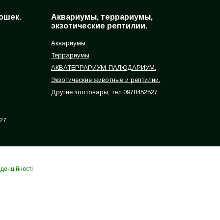
ошек.
Аквариумы, террариумы,
экзотические рептилии.
Аквариумы
Террариумы
АКВАТЕРРАРИУМ-ПАЛЮДАРИУМ.
Экзотические животные и рептилии.
Другие зоотовары, тел.0978452527
27
денційності