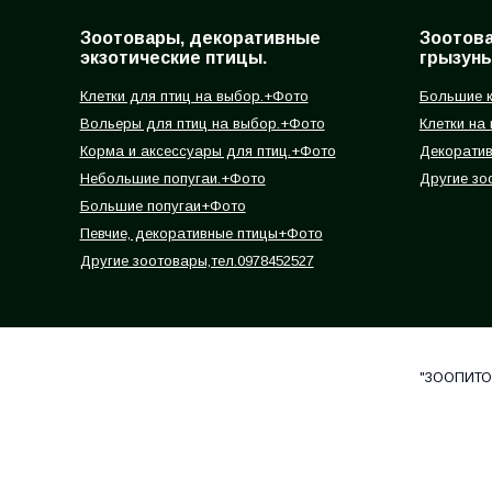
Зоотовары, декоративные
Зоотов
экзотические птицы.
грызуны
Клетки для птиц на выбор.+Фото
Большие к
Вольеры для птиц на выбор.+Фото
Клетки на
Корма и аксессуары для птиц.+Фото
Декорати
Небольшие попугаи.+Фото
Другие зо
Большие попугаи+Фото
Певчие, декоративные птицы+Фото
Другие зоотовары,тел.0978452527