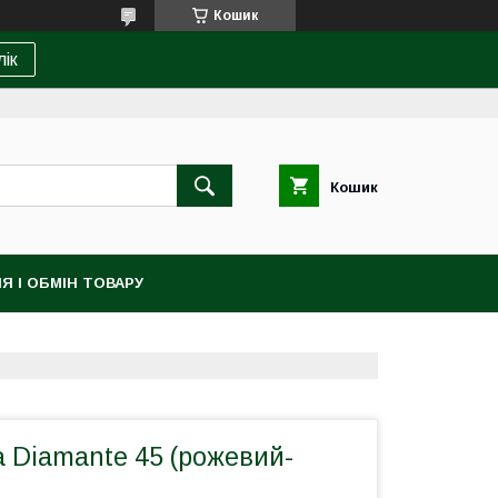
Кошик
лік
Кошик
Я І ОБМІН ТОВАРУ
а Diamante 45 (рожевий-