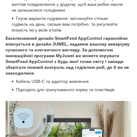
миттєві повідомлення у додатку, щоб ваші рибки ніколи
не залишилися голодними.
Гнучкі варіанти годування: заплануйте стільки
годівель на день, скільки вам потрібно, та регулюйте
кількість їжі у вісім етапів.
Ексклюзивний дизайн SmartFeed AppControl гармонійно
вписується в дизайн JUWEL, надаючи вашому акваріуму
сучасного та елегантного вигляду. За допомогою
інноваційної програми MyJuwel ви можете керувати
SmartFeed AppControl з будь-якої точки світу і завжди
зберігати повний контроль над годівлею риб, де б ви не
знаходилися.
Кабель USB-C та адаптор живлення
Підходить для гранульваного корму та пластівців