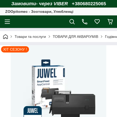
Замовити- через VIBER
+380680225065
ZOOpitomec - Зоотовари, Улюбленці
Товари та послуги
ТОВАРИ ДЛЯ АКВАРІУМІВ
Годівн
ХІТ СЕЗОНУ !