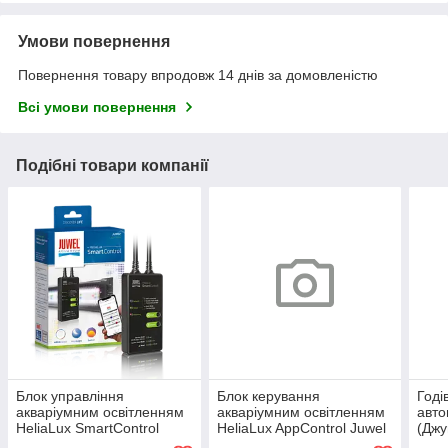
Умови повернення
Повернення товару впродовж 14 днів за домовленістю
Всі умови повернення
Подібні товари компанії
Блок управління
Блок керування
Годі
акваріумним освітленням
акваріумним освітленням
авто
HeliaLux SmartControl
HeliaLux AppControl Juwel
(Джу
Juwel (Джувель)
(Джувель)