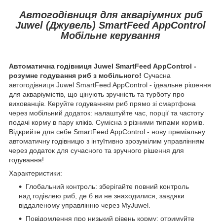
Автогодівниця для акваріумних риб
Juwel (Джувель) SmartFeed AppControl
Мобільне керування
Автоматична годівниця Juwel SmartFeed AppControl -
розумне годування риб з мобільного!
Сучасна
автогодівниця Juwel SmartFeed AppControl - ідеальне рішення
для акваріумістів, що цінують зручність та турботу про
вихованців. Керуйте годуванням риб прямо зі смартфона
через мобільний додаток: налаштуйте час, порції та частоту
подачі корму в пару кліків. Сумісна з різними типами кормів.
Відкрийте для себе SmartFeed AppControl - нову преміальну
автоматичну годівницю з інтуїтивно зрозумілим управлінням
через додаток для сучасного та зручного рішення для
годування!
Характеристики:
Глобальний контроль: зберігайте повний контроль
над годівлею риб, де б ви не знаходилися, завдяки
віддаленому управлінню через MyJuwel.
Повідомлення про низький рівень корму: отримуйте