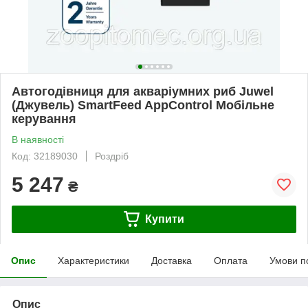
Автогодівниця для акваріумних риб Juwel
(Джувель) SmartFeed AppControl Мобільне
керування
В наявності
Код: 32189030
Роздріб
5 247
₴
Купити
Опис
Характеристики
Доставка
Оплата
Умови п
Опис