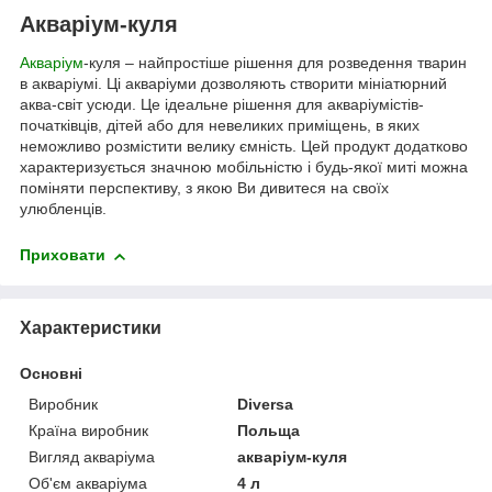
Акваріум-куля
Акваріум
-куля – найпростіше рішення для розведення тварин
в акваріумі. Ці акваріуми дозволяють створити мініатюрний
аква-світ усюди. Це ідеальне рішення для акваріумістів-
початківців, дітей або для невеликих приміщень, в яких
неможливо розмістити велику ємність. Цей продукт додатково
характеризується значною мобільністю і будь-якої миті можна
поміняти перспективу, з якою Ви дивитеся на своїх
улюбленців.
Приховати
Характеристики
Основні
Виробник
Diversa
Країна виробник
Польща
Вигляд акваріума
акваріум-куля
Об'єм акваріума
4 л