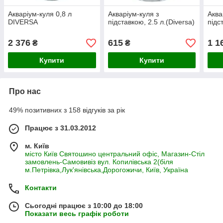
Акваріум-куля 0,8 л
Акваріум-куля з
Аква
DIVERSA
підставкою, 2.5 л.(Diversa)
підс
2 376
615
1 1
₴
₴
Купити
Купити
Про нас
49% позитивних з 158 відгуків за рік
Працює з 31.03.2012
м. Київ
місто Київ Святошино центральний офіс, Магазин-Стіл
замовлень-Самовивіз вул. Копилівська 2(біля
м.Петрівка,Лук'янівська,Дорогожичи, Київ, Україна
Контакти
Сьогодні працює з 10:00 до 18:00
Показати весь графік роботи