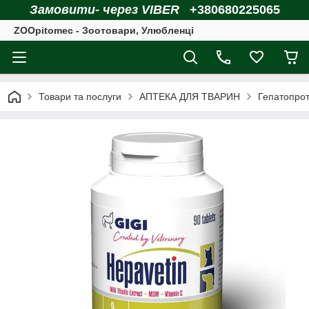
Замовити- через VIBER
+380680225065
ZOOpitomec - Зоотовари, Улюбленці
Товари та послуги
АПТЕКА ДЛЯ ТВАРИН
Гепатопроте