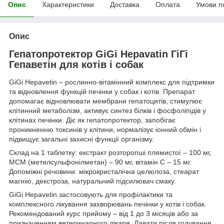
Опис
Характеристики
Доставка
Оплата
Умови п
Опис
Гепатопротектор GiGi Hepavatin ГіГі
Гепаветін для котів і собак
GiGi Hepavetin – рослинно-вітамінний комплекс для підтримки
та відновлення функцій печінки у собак і котів. Препарат
допомагає відновлювати мембрани гепатоцитів, стимулює
клітинний метаболізм, активує синтез білків і фосфоліпідів у
клітинах печінки. Діє як гепатопротектор, запобігає
проникненню токсинів у клітини, нормалізує іонний обмін і
підвищує загальні захисні функції організму.
Склад на 1 таблетку: екстракт розторопші плямистої – 100 мг,
МСМ (метилсульфонілметан) – 90 мг, вітамін С – 15 мг.
Допоміжні речовини: мікрокристалічна целюлоза, стеарат
магнію, декстроза, натуральний підсилювач смаку.
GiGi Hepavetin застосовують для профілактики та
комплексного лікування захворювань печінки у котів і собак.
Рекомендований курс прийому – від 1 до 3 місяців або за
призначенням ветеринарного лікаря. Давати після годування.