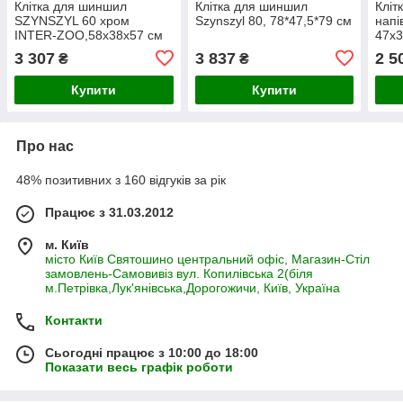
Клітка для шиншил
Клітка для шиншил
Кліт
SZYNSZYL 60 хром
Szynszyl 80, 78*47,5*79 см
напі
INTER-ZOO,58x38x57 см
47х
3 307
3 837
2 5
₴
₴
Купити
Купити
Про нас
48% позитивних з 160 відгуків за рік
Працює з 31.03.2012
м. Київ
місто Київ Святошино центральний офіс, Магазин-Стіл
замовлень-Самовивіз вул. Копилівська 2(біля
м.Петрівка,Лук'янівська,Дорогожичи, Київ, Україна
Контакти
Сьогодні працює з 10:00 до 18:00
Показати весь графік роботи