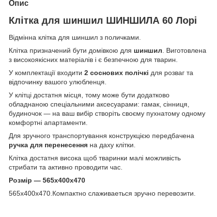
Опис
Клітка для шиншил ШИНШИЛА 60 Лорі
Відмінна клітка для шиншил з поличками.
Клітка призначений бути домівкою для
шиншил
. Виготовлена
з високоякісних матеріалів і є безпечною для тварин.
У комплектації входити
2 соснових полічкі
для розваг та
відпочинку вашого улюбленця.
У клітці достатня місця, тому може бути додатково
обладнаною спеціальними аксесуарами: гамак, сінниця,
будиночок — на ваш вибір створіть своєму пухнатому одному
комфортні апартаменти.
Для зручного транспортування конструкцією передбачена
ручка для перенесення
на даху клітки.
Клітка достатня висока щоб тваринки малі можливість
стрибати та активно проводити час.
Розмір — 565х400х470
565х400х470.Компактно слаживаеться зручно перевозити.