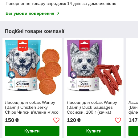
Повернення товару впродовж 14 днів за домовленістю
Всі умови повернення
Подібні товари компанії
Ласощі для собак Wanpy
Ласощі для собак Wanpy
Ласо
(Ванпі) Chicken Jerky
(Ванпі) Duck Sausages
(Ванп
Chips Чипси в'ялене м'ясо
Сосиски, 100 г (качка)
філе
курки, 100 г
150
120
147
₴
₴
Купити
Купити