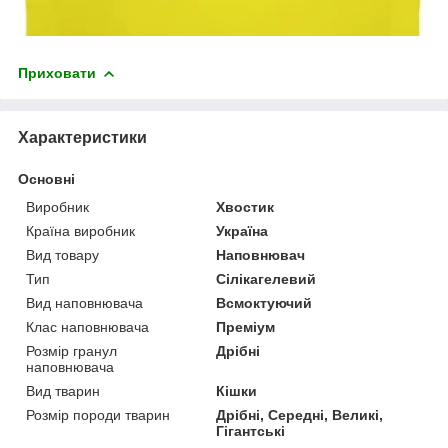
Приховати
Характеристики
Основні
Виробник
Хвостик
Країна виробник
Україна
Вид товару
Наповнювач
Тип
Сілікагелевий
Вид наповнювача
Всмоктуючий
Клас наповнювача
Преміум
Розмір гранул
Дрібні
наповнювача
Вид тварин
Кішки
Розмір породи тварин
Дрібні, Середні, Великі,
Гігантські