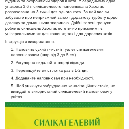
будинку та охороняючи здоров'я кота. У середньому одна
упаковка 3,6 л силікагелевого наповнювача Хвостик
розрахована на 3 тижні для одного кота. За цей час ви
забуваєте про неприємний запах і додаткову турботу щодо
догляду за домашньою твариною. Дрібні зелені гранули
роблять силікагель Хвостик естетично приємним і є
універсальними як для кошенят, так і для дорослих котів.
Інструкція з використання:
Наповніть сухий і чистий туалет силікагелевим
наповнювачем (шар від 3 до 5 см).
Регулярно видаляйте тверді відходи.
Перемішуйте вміст лотка раз в 1-2 дні.
Додавайте наповнювач при необхідності.
Щоб уникнути забруднення каналізаційних стоків, не
викидайте використаний силікагелевий наповнювач у
унітаз.