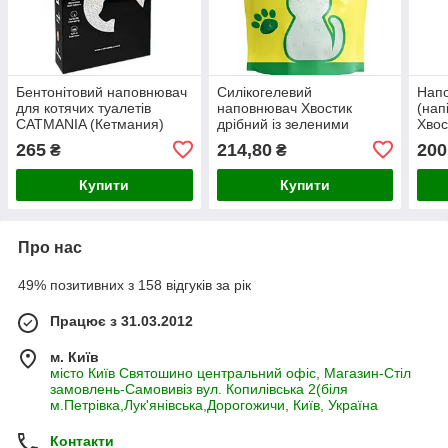
Бентонітовий наповнювач
Силікогелевий
Нап
для котячих туалетів
наповнювач Хвостик
(нап
CATMANIA (Кетмания)
дрібний із зеленими
Хвос
алое віра зелені гранули,
гранулами, 4,8 л
зеле
265
214,80
200
₴
₴
5 л
л
Купити
Купити
Про нас
49% позитивних з 158 відгуків за рік
Працює з 31.03.2012
м. Київ
місто Київ Святошино центральний офіс, Магазин-Стіл
замовлень-Самовивіз вул. Копилівська 2(біля
м.Петрівка,Лук'янівська,Дорогожичи, Київ, Україна
Контакти