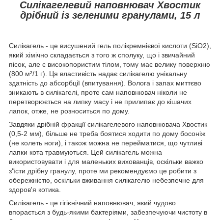
Силікагелевий наповнювач Хвостик
дрібний із зеленими гранулами, 15 л
Силікагель - це висушений гель полікремнієвої кислоти (SiO2),
який хімічно складається з того ж сполуку, що і звичайний
пісок, але є високопористим тілом, тому має велику поверхню
(800 м²/1 г). Ця властивість надає силікагелю унікальну
здатність до абсорбції (впитування). Волога і запах миттєво
зникають в силікагелі, проте сам наповнювач ніколи не
перетворюється на липку масу і не прилипає до кішачих
лапок, отже, не розноситься по дому.
Завдяки дрібній фракції силікагелевого наповнювача Хвостик
(0,5-2 мм), більше не треба боятися ходити по дому босоніж
(не колеть ноги), і також можна не перейматися, що чутливі
лапки кота травмуються. Цей силікагель можна
використовувати і для маленьких вихованців, оскільки важко
з'їсти дрібну гранулу, проте ми рекомендуємо це робити з
обережністю, оскільки вживання силікагелю небезпечне для
здоров'я котика.
Силікагель - це гігієнічний наповнювач, який чудово
впорається з будь-якими бактеріями, забезпечуючи чистоту в