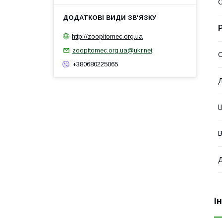
http://zoopitomec.org.ua
zoopitomec.org.ua@ukr.net
О
+380680225065
В
Д
І