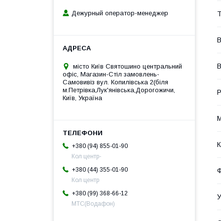
Дежурный оператор-менеджер
Т
В
місто Київ Святошино центральний
офіс, Магазин-Стіл замовлень-
Самовивіз вул. Копилівська 2(біля
м.Петрівка,Лук'янівська,Дорогожичи,
Р
Київ, Україна
М
К
+380 (94) 855-01-90
Кол центр-
+380 (44) 355-01-90
Кол центр
+380 (99) 368-66-12
У
МТС(Водафон)