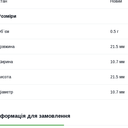
Стан
Новий
Розміри
б`єм
0.5 г
Довжина
21.5 мм
Ширина
10.7 мм
исота
21.5 мм
іаметр
10.7 мм
нформація для замовлення