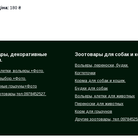
іна:
180 ₴
ары, декоративные
Зоотовары для собак и к
.
Вольеры, переноски, будки.
летки, вольеры.+Фото.
Когтеточки
 выбор.+Фото.
Корма для собак и кошек.
вные грызуны+Фото
Будки для собак
отовары,тел.0978452527.
Вольеры, клетки для животных
Переноски для животных
Корм для грызунов
Другие зоотовары, тел 09784525