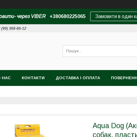
овити- через VIBER
+380680225065
Замовити в один к
 (99) 368-66-12
 НАС
КОНТАКТИ
ДОСТАВКА І ОПЛАТА
ПОВЕРНЕНН
Aqua Dog (Ак
собак, пласти