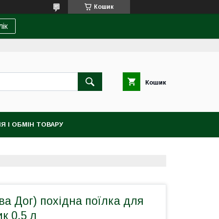
Кошик
лік
Кошик
Я І ОБМІН ТОВАРУ
ва Дог) похідна поїлка для
к 0,5 л