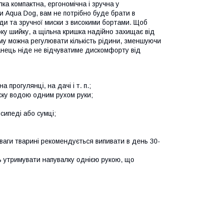
ка компактна, ергономічна і зручна у
и Aqua Dog, вам не потрібно буде брати в
ди та зручної миски з високими бортами. Щоб
у шийку, а щільна кришка надійно захищає від
му можна регулювати кількість рідини, зменшуючи
нець ніде не відчуватиме дискомфорту від
 прогулянці, на дачі і т. п.;
ску водою одним рухом руки;
сипеді або сумці;
 ваги тварині рекомендується випивати в день 30-
ь утримувати напувалку однією рукою, що