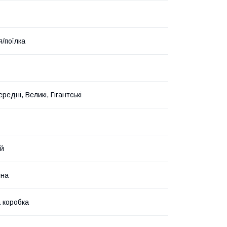
я/поїлка
ередні, Великі, Гігантські
ий
тна
 коробка