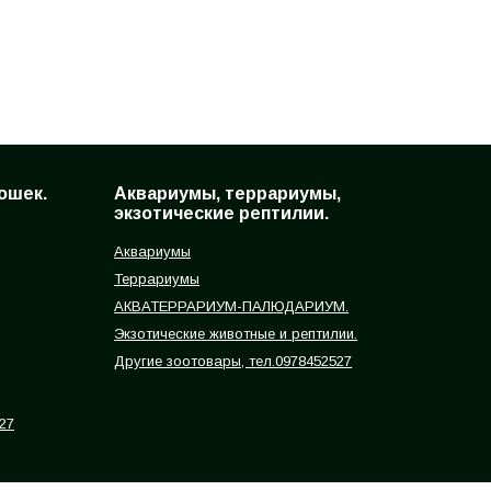
ошек.
Аквариумы, террариумы,
экзотические рептилии.
Аквариумы
Террариумы
АКВАТЕРРАРИУМ-ПАЛЮДАРИУМ.
Экзотические животные и рептилии.
Другие зоотовары, тел.0978452527
27