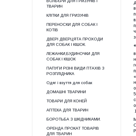
ВОЛЬЄРИ ДЛЯ ГРИЗУНІВ І
д
ТВАРИН
в
п
КЛІТКИ ДЛЯ ГРИЗУНІВ
в
ПЕРЕНОСКИ ДЛЯ СОБАК І
п
КОТІВ
ч
з
ДВЕРІ ДВЕРЦЯТА ПРОХОДИ
ДЛЯ СОБАК І КІШОК.
в
ЛЕЖАНКИ,БУДИНОЧКИ ДЛЯ
н
СОБАК І КІШОК
г
ПАПУГИ РІЗНІ ВИДИ ПТАХІВ З
п
РОЗПЛІДНИКА
«
н
Одяг і взуття для собак
о
ДОМАШНІ ТВАРИНИ
5
с
ТОВАРИ ДЛЯ КОНЕЙ
о
АПТЕКА ДЛЯ ТВАРИН
М
БОРОТЬБА З ШКІДНИКАМИ.
О
ОРЕНДА ПРОКАТ ТОВАРІВ
Р
ДЛЯ ТВАРИН