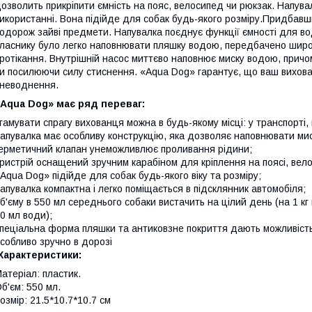
озволить прикріпити ємність на пояс, велосипед чи рюкзак. Напувал
икористанні. Вона підійде для собак будь-якого розміру.Придбавш
одорож зайві предмети. Напувалка поєднує функції ємності для во
ласнику було легко наповнювати пляшку водою, передбачено широк
ротікання. Внутрішній насос миттєво наповнює миску водою, причо
и посилюючи силу стиснення. «Aqua Dog» гарантує, що ваш вихова
неводнення.
«Aqua Dog» має ряд переваг:
гамувати спрагу вихованця можна в будь-якому місці: у транспорті, на
апувалка має особливу конструкцію, яка дозволяє наповнювати ми
ерметичний клапан унеможливлює проливання рідини;
ристрій оснащений зручним карабіном для кріплення на поясі, вело
Aqua Dog» підійде для собак будь-якого віку та розміру;
апувалка компактна і легко поміщається в підсклянник автомобіля;
б'єму в 550 мл середнього собаки вистачить на цілий день (на 1 кг
0 мл води);
пеціальна форма пляшки та антиковзне покриття дають можливіст
собливо зручно в дорозі
Характеристики:
атеріал: пластик.
б'єм: 550 мл.
озмір: 21.5*10.7*10.7 см