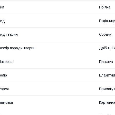
ип
Поїлка
Вид
Годівниц
ид тварин
Собаки
озмір породи тварин
Дрібні, С
атеріал
Пластик
олір
Блакитн
Форма
Прямоку
паковка
Картонна