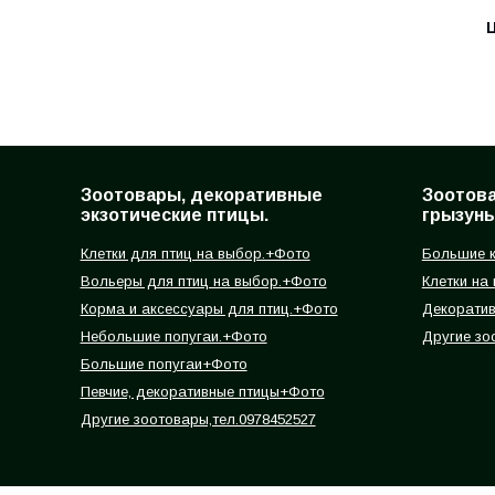
Ц
Зоотовары, декоративные
Зоотов
экзотические птицы.
грызуны
Клетки для птиц на выбор.+Фото
Большие к
Вольеры для птиц на выбор.+Фото
Клетки на
Корма и аксессуары для птиц.+Фото
Декорати
Небольшие попугаи.+Фото
Другие зо
Большие попугаи+Фото
Певчие, декоративные птицы+Фото
Другие зоотовары,тел.0978452527