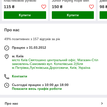
пластиковою ручкою
Junior Playing Rope with
дзві
17х10 см Trixie
Woven-in Ball D6 23 см
7 см
115
150
98
₴
₴
Купити
Купити
Про нас
49% позитивних з 157 відгуків за рік
Працює з 31.03.2012
м. Київ
місто Київ Святошино центральний офіс, Магазин-Стіл
замовлень-Самовивіз вул. Копилівська 2(біля
м.Петрівка,Лук'янівська,Дорогожичи, Київ, Україна
Контакти
Сьогодні працює з 10:00 до 18:00
Показати весь графік роботи
Про нас