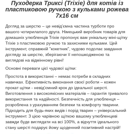
Пуходерка Триксі (Trixie) для котів із
пластиковою ручкою з кульками рожева
7x16 см
Догляд за шерстю – це невід'ємна частина турботи про
вашого чотирилапого друга. Німецький виробник товарів для
домашніх улюбленців Trixie пропонує вам унікальну міні-щітку
Trixie з пластиковою ручкою та захисними кульками. Цей
інструмент, справжній "кокетник", чудово подолає завдання
догляду за шерстю, зберігаючи її непошкодженою та
виглядові на відмінному рівні!
Основні переваги цієї чудової щітки:
Простота в використанні – немає потреби в складних
навичках. Ефективність виконання своєї роботи – кожен
прокат щітки - невід'ємний крок до ідеальної шерсті.
Виготовлення з високоякісних матеріалів – гарантія тривалого
використання та надійності. Безпечність для улюбленця –
розроблена з урахуванням безпеки та комфорту тварини.
Підходить для будь-яких видів і порід тварин – універсальний
інструмент. З цією чарівною щіткою вашому улюбленцеві
завжди буде виглядати на всі 100%, а відчуття ідеального
стану шерсті подарує йому щоденний позитивний настрій!