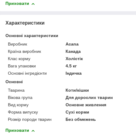
Приховати
Характеристики
Основні характеристики
Виробник
Acana
Країна виробник
Канада
Клас корму
Холістік
Вага упаковки
4.5 кг
Основні інгредієнти
Індичка
Основні
Тварина
Коти/кішки
Вікова група
Для дорослих тварин
Вид корму
Основне живлення
Форма випуску
Сухі корми
Розмір породи тварин
Без обмежень
Приховати