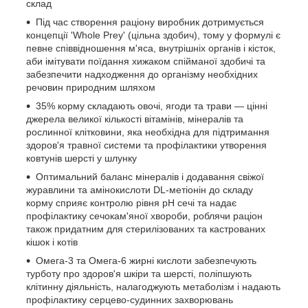
склад
Під час створення раціону виробник дотримується
концепції 'Whole Prey' (цільна здобич), тому у формулі є
певне співвідношення м'яса, внутрішніх органів і кісток,
аби імітувати поїдання хижаком спійманої здобичі та
забезпечити надходження до організму необхідних
речовин природним шляхом
35% корму складають овочі, ягоди та трави — цінні
джерела великої кількості вітамінів, мінералів та
рослинної клітковини, яка необхідна для підтримання
здоров'я травної системи та профілактики утворення
ковтунів шерсті у шлунку
Оптимальний баланс мінералів і додавання свіжої
журавлини та амінокислоти DL-метіонін до складу
корму сприяє контролю рівня pH сечі та надає
профілактику сечокам'яної хвороби, роблячи раціон
також придатним для стерилізованих та кастрованих
кішок і котів
Омега-3 та Омега-6 жирні кислоти забезпечують
турботу про здоров'я шкіри та шерсті, поліпшують
клітинну діяльність, налагоджують метаболізм і надають
профілактику серцево-судинних захворювань