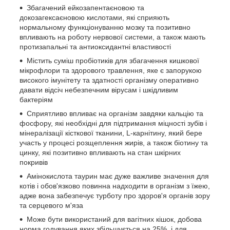
Збагачений ейкозапентаєновою та
докозагексаєновою кислотами, які сприяють
нормальному функціонуванню мозку та позитивно
впливають на роботу нервової системи, а також мають
протизапальні та антиоксидантні властивості
Містить суміш пробіотиків для збагачення кишкової
мікрофлори та здорового травлення, яке є запорукою
високого імунітету та здатності організму оперативно
давати відсіч небезпечним вірусам і шкідливим
бактеріям
Сприятливо впливає на організм завдяки кальцію та
фосфору, які необхідні для підтримання міцності зубів і
мінералізації кісткової тканини, L-карнітину, який бере
участь у процесі розщеплення жирів, а також біотину та
цинку, які позитивно впливають на стан шкірних
покривів
Амінокислота таурин має дуже важливе значення для
котів і обов'язково повинна надходити в організм з їжею,
адже вона забезпечує турботу про здоров'я органів зору
та серцевого м'яза
Може бути використаний для вагітних кішок, добова
норма годування яких збільшується на 25%, і для