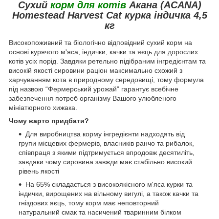
Сухий
корм для котів
Акана (ACANA)
Homestead Harvest Cat курка індичка 4,5
кг
Високопоживний та біологічно відповідний сухий корм на
основі курячого м'яса, індички, качки та яєць для дорослих
котів усіх порід. Завдяки ретельно підібраним інгредієнтам та
високій якості сировини раціон максимально схожий з
харчуванням кота в природному середовищі, тому формула
під назвою “Фермерський урожай” гарантує всебічне
забезпечення потреб організму Вашого улюбленого
мініатюрного хижака.
Чому варто придбати?
Для виробництва корму інгредієнти надходять від
групи місцевих фермерів, власників ранчо та рибалок,
співпраця з якими підтримується впродовж десятиліть,
завдяки чому сировина завжди має стабільно високий
рівень якості
На 65% складається з високоякісного м'яса курки та
індички, вирощених на вільному вигулі, а також качки та
гніздових яєць, тому корм має неповторний
натуральний смак та насичений тваринним білком