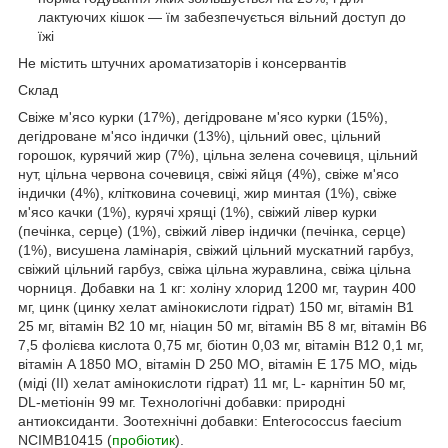
лактуючих кішок — їм забезпечується вільний доступ до
їжі
Не містить штучних ароматизаторів і консервантів
Склад
Свіже м'ясо курки (17%), дегідроване м'ясо курки (15%),
дегідроване м'ясо індички (13%), цільний овес, цільний
горошок, курячий жир (7%), цільна зелена сочевиця, цільний
нут, цільна червона сочевиця, свіжі яйця (4%), свіже м'ясо
індички (4%), клітковина сочевиці, жир минтая (1%), свіже
м'ясо качки (1%), курячі хрящі (1%), свіжий лівер курки
(печінка, серце) (1%), свіжий лівер індички (печінка, серце)
(1%), висушена ламінарія, свіжий цільний мускатний гарбуз,
свіжий цільний гарбуз, свіжа цільна журавлина, свіжа цільна
чорниця. Добавки на 1 кг: холіну хлорид 1200 мг, таурин 400
мг, цинк (цинку хелат амінокислоти гідрат) 150 мг, вітамін B1
25 мг, вітамін B2 10 мг, ніацин 50 мг, вітамін B5 8 мг, вітамін B6
7,5 фолієва кислота 0,75 мг, біотин 0,03 мг, вітамін B12 0,1 мг,
вітамін A 1850 МО, вітамін D 250 МО, вітамін E 175 МО, мідь
(міді (II) хелат амінокислоти гідрат) 11 мг, L- карнітин 50 мг,
DL-метіонін 99 мг. Технологічні добавки: природні
антиоксиданти. Зоотехнічні добавки: Enterococcus faecium
NCIMB10415 (
пробіотик
).