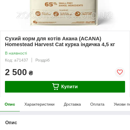
Сухий корм для котів Акана (ACANA)
Homestead Harvest Cat курка індичка 4,5 кг
В наявності
Код: a71437
Роздріб
2 500
₴
Купити
Опис
Характеристики
Доставка
Оплата
Умови п
Опис