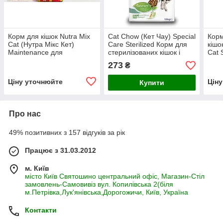
Корм для кішок Nutra Mix
Cat Chow (Кет Чау) Special
Корм
Cat (Нутра Мікс Кет)
Care Sterilized Корм для
кішо
Maintenance для
стерилізованих кішок і
Cat S
малоактивних котів
кастрованих котів, 1,5 кг
виве
273
₴
(курка,рис), 1 кг Акція
1 кг
Ціну уточнюйте
Цін
Купити
Про нас
49% позитивних з 157 відгуків за рік
Працює з 31.03.2012
м. Київ
місто Київ Святошино центральний офіс, Магазин-Стіл
замовлень-Самовивіз вул. Копилівська 2(біля
м.Петрівка,Лук'янівська,Дорогожичи, Київ, Україна
Контакти