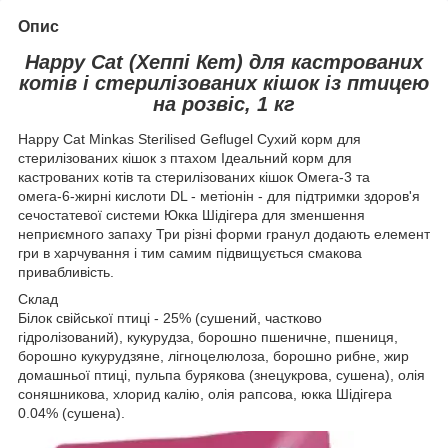
Опис
Happy Cat (Хеппі Кет) для кастрованих
котів і стерилізованих кішок із птицею
на розвіс, 1 кг
Happy Cat Minkas Sterilised Geflugel Сухий корм для
стерилізованих кішок з птахом Ідеальний корм для
кастрованих котів та стерилізованих кішок Омега-3 та
омега-6-жирні кислоти DL - метіонін - для підтримки здоров'я
сечостатевої системи Юкка Шідігера для зменшення
неприємного запаху Три різні форми гранул додають елемент
гри в харчування і тим самим підвищується смакова
привабливість.
Склад
Білок свійської птиці - 25% (сушений, частково
гідролізований), кукурудза, борошно пшеничне, пшениця,
борошно кукурудзяне, лігноцелюлоза, борошно рибне, жир
домашньої птиці, пульпа бурякова (знецукрова, сушена), олія
соняшникова, хлорид калію, олія рапсова, юкка Шідігера
0.04% (сушена).