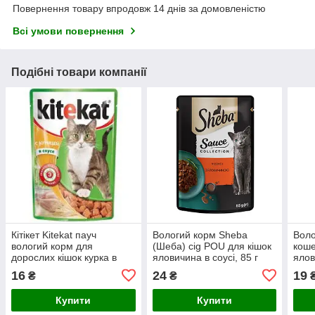
Повернення товару впродовж 14 днів за домовленістю
Всі умови повернення
Подібні товари компанії
Кітікет Kitekat пауч
Вологий корм Sheba
Воло
вологий корм для
(Шеба) cig POU для кішок
коше
дорослих кішок курка в
яловичина в соусі, 85 г
ялов
соусі, 85 г
г
16
24
19
₴
₴
Купити
Купити