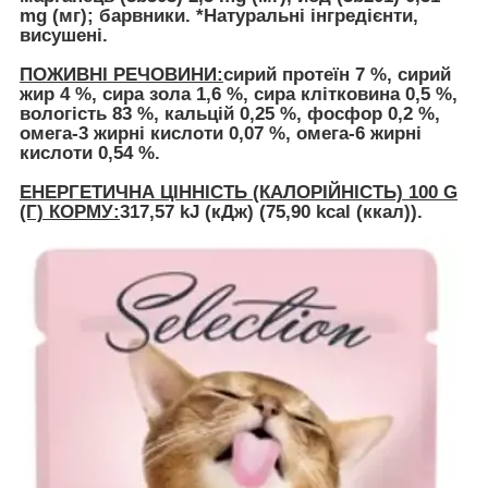
mg (мг); барвники. *Натуральні інгредієнти,
висушені.
ПОЖИВНІ РЕЧОВИНИ:
сирий протеїн 7 %, сирий
жир 4 %, сира зола 1,6 %, сира клітковина 0,5 %,
вологість 83 %, кальцій 0,25 %, фосфор 0,2 %,
омега-3 жирні кислоти 0,07 %, омега-6 жирні
кислоти 0,54 %.
ЕНЕРГЕТИЧНА ЦІННІСТЬ (КАЛОРІЙНІСТЬ) 100 G
(Г) КОРМУ:
317,57 kJ (кДж) (75,90 kcal (ккал)).