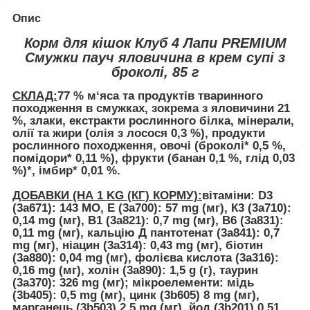
Опис
Корм для кішок Клуб 4 Лапи PREMIUM
Смужки пауч яловичина в крем супі з
броколі, 85 г
СКЛАД:
77 % м‘яса та продуктів тваринного
походження в смужках, зокрема з яловичини 21
%, злаки, екстракти рослинного білка, мінерали,
олії та жири (олія з лосося 0,3 %), продукти
рослинного походження, овочі (броколі* 0,5 %,
помідори* 0,11 %), фрукти (банан 0,1 %, глід 0,03
%)*, імбир* 0,01 %.
ДОБАВКИ (НА 1 KG (КГ) КОРМУ):
вітаміни: D3
(3а671): 143 МО, Е (3а700): 57 mg (мг), К3 (3а710):
0,14 mg (мг), В1 (3а821): 0,7 mg (мг), В6 (3а831):
0,11 mg (мг), кальцію Д пантотенат (3а841): 0,7
mg (мг), ніацин (3а314): 0,43 mg (мг), біотин
(3а880): 0,04 mg (мг), фолієва кислота (3а316):
0,16 mg (мг), холін (3а890): 1,5 g (г), таурин
(3а370): 326 mg (мг); мікроелементи: мідь
(3b405): 0,5 mg (мг), цинк (3b605) 8 mg (мг),
марганeць (3b503) 2,5 mg (мг), йод (3b201) 0,51