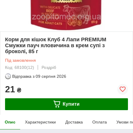
Корм для кішок Клуб 4 Лапи PREMIUM
Смужки пауч яловичина в крем супі з
броколі, 85 г
Під замовлення
Код: 68100(12)
Роздріб
Відправка з
09 серпня 2026
21
₴
Купити
Опис
Характеристики
Доставка
Оплата
Умови п