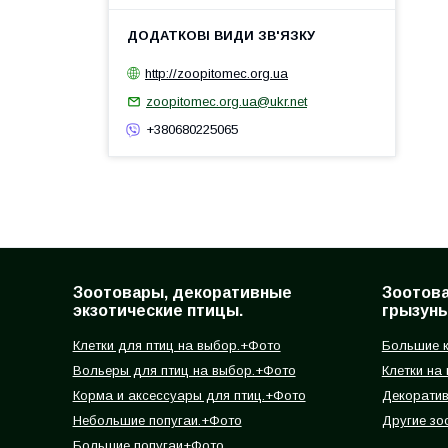
http://zoopitomec.org.ua
zoopitomec.org.ua@ukr.net
+380680225065
Зоотовары, декоративные
Зоотов
экзотические птицы.
грызуны
Клетки для птиц на выбор.+Фото
Большие к
Вольеры для птиц на выбор.+Фото
Клетки на
Корма и аксессуары для птиц.+Фото
Декорати
Небольшие попугаи.+Фото
Другие зо
Большие попугаи+Фото