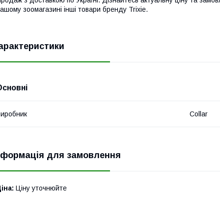
родаж з доставкою по Україні. Дізнайтесь актуальну ціну та замо
ашому зоомагазині інші товари бренду Trixie.
арактеристики
Основні
иробник
Collar
нформація для замовлення
іна:
Ціну уточнюйте