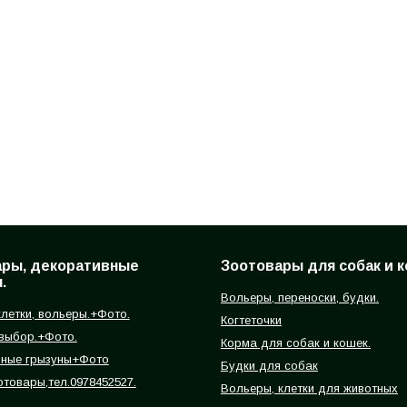
ары, декоративные
Зоотовары для собак и к
.
Вольеры, переноски, будки.
летки, вольеры.+Фото.
Когтеточки
 выбор.+Фото.
Корма для собак и кошек.
вные грызуны+Фото
Будки для собак
отовары,тел.0978452527.
Вольеры, клетки для животных