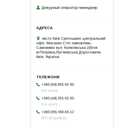
Дежурный оператор-менеджер
місто Київ Святошино центральний
офіс, Магазин-Стіл замовлень-
Самовивіз вул. Копилівська 2(біля
м.Петрівка,Лук'янівська,Дорогожичи,
Київ, Україна
+380 (94) 855-01-90
Кол центр-
+380 (44) 355-01-90
Кол центр
+380 (99) 368-66-12
МТС(Водафон)