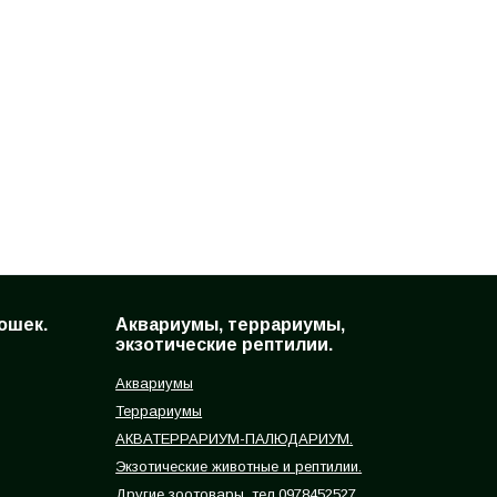
ошек.
Аквариумы, террариумы,
экзотические рептилии.
Аквариумы
Террариумы
АКВАТЕРРАРИУМ-ПАЛЮДАРИУМ.
Экзотические животные и рептилии.
Другие зоотовары, тел.0978452527