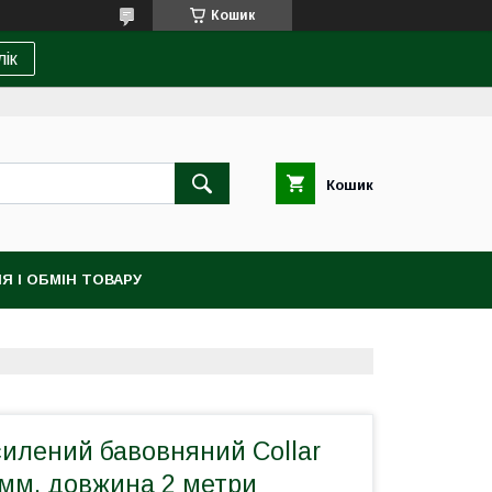
Кошик
лік
Кошик
Я І ОБМІН ТОВАРУ
силений бавовняний Collar
 мм, довжина 2 метри