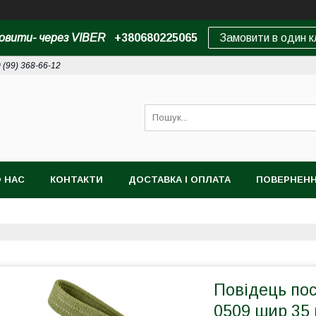
овити- через VIBER
+380680225065
Замовити в один к
 (99) 368-66-12
 НАС
КОНТАКТИ
ДОСТАВКА І ОПЛАТА
ПОВЕРНЕНН
Повідець по
0509 шир 35