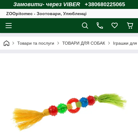
Замовити- через VIBER
+380680225065
ZOOpitomec - Зоотовари, Улюбленці
Товари та послуги
ТОВАРИ ДЛЯ СОБАК
Іграшки для