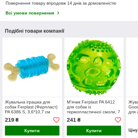
Повернення товару впродовж 14 днів за домовленістю
Всі умови повернення
Подібні товари компанії
Жувальна іграшка для
М'ячик Ferplast PA 6412
Жува
собак Ferplast (Ферпласт)
для собак із
Good
PA 6386 S, 3,6*10,7 см
термопластичної смоли, 7
для 
см
комп
219
241
₴
₴
(x8)
Цін
Купити
Купити