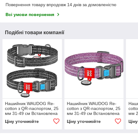
Повернення товару впродовж 14 днів за домовленістю
Всі умови повернення
Подібні товари компанії
Нашийник WAUDOG Re-
Нашийник WAUDOG Re-
Наш
cotton з QR-паспортом, 25
cotton з QR-паспортом, 25
cott
мм 31-49 см Встановлена
мм 31-49 см Встановлена
мм 2
бавовна Сіра
бавовна Фіолетова
баво
Ціну уточнюйте
Ціну уточнюйте
Цін