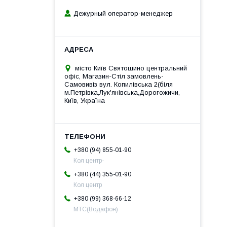
Дежурный оператор-менеджер
місто Київ Святошино центральний
офіс, Магазин-Стіл замовлень-
Самовивіз вул. Копилівська 2(біля
м.Петрівка,Лук'янівська,Дорогожичи,
Київ, Україна
+380 (94) 855-01-90
Кол центр-
+380 (44) 355-01-90
Кол центр
+380 (99) 368-66-12
МТС(Водафон)