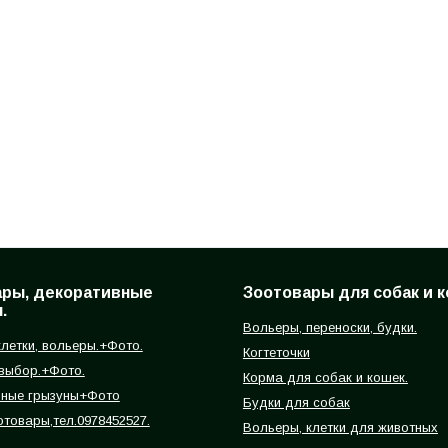
ары, декоративные
Зоотовары для собак и к
.
Вольеры, переноски, будки.
летки, вольеры.+Фото.
Когтеточки
 выбор.+Фото.
Корма для собак и кошек.
вные грызуны+Фото
Будки для собак
отовары,тел.0978452527.
Вольеры, клетки для животных