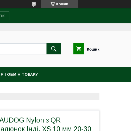
Кошик
лік
Кошик
Я І ОБМІН ТОВАРУ
AUDOG Nylon з QR
алюнок Інді, XS 10 мм 20-30