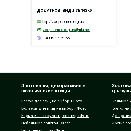
http://zoopitomec.org.ua
zoopitomec.org.ua@ukr.net
+380680225065
Зоотовары, декоративные
Зоотов
экзотические птицы.
грызуны
Клетки для птиц на выбор.+Фото
Большие к
Вольеры для птиц на выбор.+Фото
Клетки на
Корма и аксессуары для птиц.+Фото
Декорати
Небольшие попугаи.+Фото
Другие зо
Большие попугаи+Фото