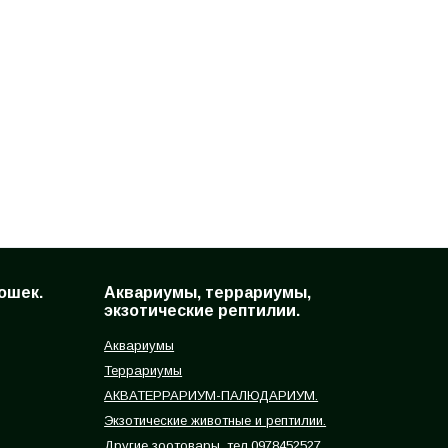
ошек.
Аквариумы, террариумы,
экзотические рептилии.
Аквариумы
Террариумы
АКВАТЕРРАРИУМ-ПАЛЮДАРИУМ.
Экзотические животные и рептилии.
Другие зоотовары, тел.0978452527