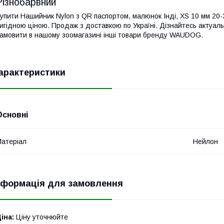
Різнобарвний
упити Нашийник Nylon з QR паспортом, малюнок Інді, XS 10 мм 2
игідною ціною. Продаж з доставкою по Україні. Дізнайтесь актуал
амовити в нашому зоомагазині інші товари бренду WAUDOG.
арактеристики
Основні
атеріал
Нейлон
нформація для замовлення
іна:
Ціну уточнюйте