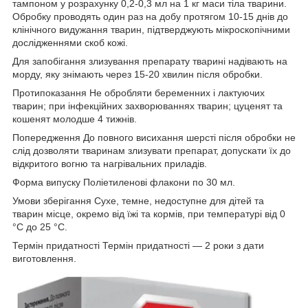
тампоном у розрахунку 0,2-0,3 мл на 1 кг маси тіла тварини.
Обробку проводять один раз на добу протягом 10-15 днів до
клінічного видужання тварин, підтверджують мікроскопічними
дослідженнями скоб кожі.
Для запобігання злизування препарату тварині надівають на
морду, яку знімають через 15-20 хвилин після обробки.
Протипоказання Не обробляти беременних і лактуючих
тварин; при інфекційних захворюваннях тварин; цуценят та
кошенят молодше 4 тижнів.
Попередження До повного висихання шерсті після обробки не
слід дозволяти тваринам злизувати препарат, допускати їх до
відкритого вогню та нагрівальних приладів.
Форма випуску Поліетиленові флакони по 30 мл.
Умови зберігання Сухе, темне, недоступне для дітей та
тварин місце, окремо від їжі та кормів, при температурі від 0
°C до 25 °C.
Термін придатності Термін придатності — 2 роки з дати
виготовлення.