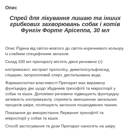
Опис
Спрей для лікування лишаю та інших
грибкових захворювань собак і котів
Фунгін Форте Apicenna, 30 мл
Опис Рідина від світло-жовтого до світло-коричневого кольору
із слабким специфічним запахом.
Склад 100 мл препарату містять діючі речовини (г):
клотримазол, екстракт прополісу, диметилсульфоксид,
гліцерин, ізопропіловий спирт, дистильована вода.
Фармакологічні властивості Препарат має виражену
фунгіцидну дію щодо збудників трихофітії та мікроспорії у
собак та кішок. Допоміжні речовини підвищують фунгіцидну
активність клотримазолу, сприяють зменшенню запальних
процесів шкіри, поліпшують загоєння пошкоджених тканин.
Показання до використання Лікування трихофітії та
мікроспорії у собак та кішок.
Спосіб застосування та дози Препарат наносять на шкіру