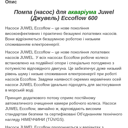
Опис
Помпа (насос) для
акваріума
Juwel
(Джувель) Eccoflow 600
Насоси JUWEL Eccoflow – це нове покоління
високоефективних і практично безшумні лопатевих насосів.
Вони відрізняються безшумною роботою і низьким
споживанням електроенергії.
Насоси JUWEL Eccoflow – це нове покоління лопатевих
насосів JUWEL. У всіх насосах Eccoflow робоче колесо
встановлено на подвійної опори і спеціально погоджено з
потужністю відповідного двигуна. Це забезпечує дуже низький
рівень шуму і низьке споживання електроенергії при роботі
насосів Eccoflow. Завдяки наявності окремих керамічних осей
насоси JUWEL Eccoflow ідеально підходять для застосування
в морській воді.
Принцип додаткового потоку сприяє постійному
автоматичного очищення камери робочого колеса. Насоси
JUWEL Eccoflow, звичайно ж, відповідають високим
стандартам безпеки та сертифіковані Об'єднанням технічного
нагляду НІМЕЧЧИНИ (TÜV/GS).
Насоси JUWEL Eccoflow пропонуються у варіантах з