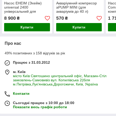
Насос EHEIM (Эхейм)
Акваріумний компресор
Насо
universal 2400
aPUMP MINI (для
Сom
універсальний для
акваріумів до 40 л)
комп
морських і прісноводних
пріс
8 900
570
1 7
₴
₴
акваріумів
аква
Купити
Купити
Про нас
49% позитивних з 158 відгуків за рік
Працює з 31.03.2012
м. Київ
місто Київ Святошино центральний офіс, Магазин-Стіл
замовлень-Самовивіз вул. Копилівська 2(біля
м.Петрівка,Лук'янівська,Дорогожичи, Київ, Україна
Контакти
Сьогодні працює з 10:00 до 18:00
Показати весь графік роботи