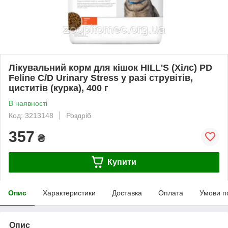
Лікувальний корм для кішок HILL'S (Хілс) PD
Feline C/D Urinary Stress у разі струвітів,
циститів (курка), 400 г
В наявності
Код: 3213148
Роздріб
357
₴
Купити
Опис
Характеристики
Доставка
Оплата
Умови п
Опис