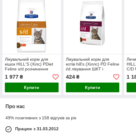
Лікувальний корм для
Лікувальний корм для
Лече
кішок HILL'S (Хілс) PDiet
котів hill's (Хіллс) PD Feline
HILL
Feline s/d розчинення
i/d лікування ШКТ і
C/D 
струвітних уролітів, 3 кг
панкреатит, 400 г
стру
1 977
424
1 1
₴
₴
Акція!
стре
Купити
Купити
Про нас
49% позитивних з 158 відгуків за рік
Працює з 31.03.2012