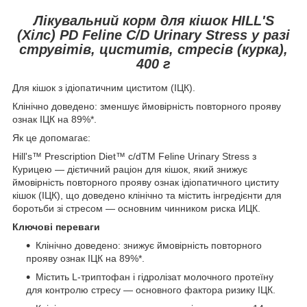
Лікувальний корм для кішок HILL'S
(Хілс) PD Feline C/D Urinary Stress у разі
струвітів, циститів, стресів (курка),
400 г
Для кішок з ідіопатичним циститом (ІЦК).
Клінічно доведено: зменшує ймовірність повторного прояву
ознак ІЦК на 89%
*
.
Як це допомагає:
Hill's™ Prescription Diet™ c/dTM Feline Urinary Stress з
Курицею — дієтичний раціон для кішок, який знижує
ймовірність повторного прояву ознак ідіопатичного циститу
кішок (ІЦК), що доведено клінічно та містить інгредієнти для
боротьби зі стресом — основним чинником риска ИЦК.
Ключові переваги
Клінічно доведено: знижує ймовірність повторного
прояву ознак ІЦК на 89%*.
Містить L-триптофан і гідролізат молочного протеїну
для контролю стресу — основного фактора ризику ІЦК.