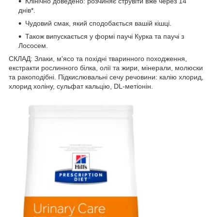
Клінічно доведено: розчиняє струвіти вже через 14
днів
*
.
Чудовий смак, який сподобається вашій кішці.
Також випускається у формі паучі Курка та паучі з
Лососем.
СКЛАД: Злаки, м'ясо та похідні тваринного походження,
екстракти рослинного білка, олії та жири, мінерали, молюски
та ракоподібні. Підкислювальні сечу речовини: калію хлорид,
хлорид холіну, сульфат кальцію, DL-метіонін.