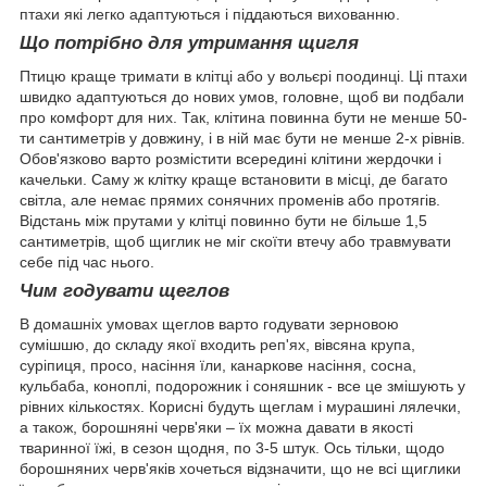
птахи які легко адаптуються і піддаються вихованню.
Що потрібно для утримання щигля
Птицю краще тримати в клітці або у вольєрі поодинці. Ці птахи
швидко адаптуються до нових умов, головне, щоб ви подбали
про комфорт для них. Так, клітина повинна бути не менше 50-
ти сантиметрів у довжину, і в ній має бути не менше 2-х рівнів.
Обов'язково варто розмістити всередині клітини жердочки і
качельки. Саму ж клітку краще встановити в місці, де багато
світла, але немає прямих сонячних променів або протягів.
Відстань між прутами у клітці повинно бути не більше 1,5
сантиметрів, щоб щиглик не міг скоїти втечу або травмувати
себе під час нього.
Чим годувати щеглов
В домашніх умовах щеглов варто годувати зерновою
сумішшю, до складу якої входить реп'ях, вівсяна крупа,
суріпиця, просо, насіння їли, канаркове насіння, сосна,
кульбаба, коноплі, подорожник і соняшник - все це змішують у
рівних кількостях. Корисні будуть щеглам і мурашині лялечки,
а також, борошняні черв'яки – їх можна давати в якості
тваринної їжі, в сезон щодня, по 3-5 штук. Ось тільки, щодо
борошняних черв'яків хочеться відзначити, що не всі щиглики