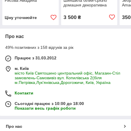
Рисова Амадина
Шиншила білий-срібло
Зебр
домашня декоративна
Ama
3 500
350
₴
Ціну уточнюйте
Про нас
49% позитивних з 158 відгуків за рік
Працює з 31.03.2012
м. Київ
місто Київ Святошино центральний офіс, Магазин-Стіл
замовлень-Самовивіз вул. Копилівська 2(біля
м.Петрівка,Лук'янівська,Дорогожичи, Київ, Україна
Контакти
Сьогодні працює з 10:00 до 18:00
Показати весь графік роботи
Про нас