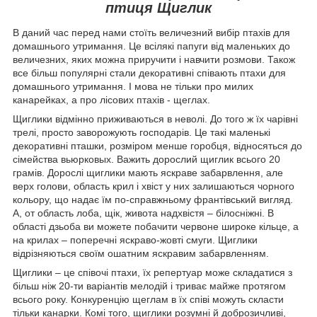
птиця Щиглик
В даний час перед нами стоїть величезний вибір птахів для
домашнього утримання. Це всілякі папуги від маленьких до
величезних, яких можна приручити і навчити розмови. Також
все більш популярні стали декоративні співають птахи для
домашнього утримання. І мова не тільки про милих
канарейках, а про лісових птахів - щеглах.
Щиглики відмінно приживаються в неволі. До того ж їх чарівні
трелі, просто заворожують господарів. Це такі маленькі
декоративні пташки, розміром менше горобця, відносяться до
сімейства вьюрковых. Важить дорослий щиглик всього 20
грамів. Дорослі щиглики мають яскраве забарвлення, але
верх голови, область крил і хвіст у них залишаються чорного
кольору, що надає їм по-справжньому франтівський вигляд.
А, от область лоба, щік, живота надхвістя – білосніжні. В
області дзьоба ви можете побачити червоне широке кільце, а
на крилах – поперечні яскраво-жовті смуги. Щиглики
відрізняються своїм ошатним яскравим забарвленням.
Щиглики – це співочі птахи, їх репертуар може складатися з
більш ніж 20-ти варіантів мелодій і триває майже протягом
всього року. Конкуренцію щеглам в їх співі можуть скласти
тільки канарки. Комі того, щиглики розумні й доброзичливі,