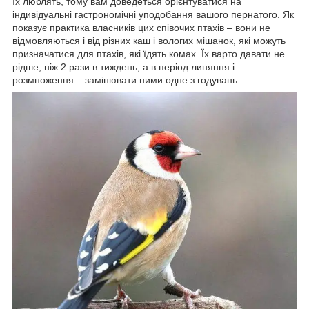
їх люблять, тому вам доведеться орієнтуватися на
індивідуальні гастрономічні уподобання вашого пернатого. Як
показує практика власників цих співочих птахів – вони не
відмовляються і від різних каш і вологих мішанок, які можуть
призначатися для птахів, які їдять комах. Їх варто давати не
рідше, ніж 2 рази в тиждень, а в період линяння і
розмноження – замінювати ними одне з годувань.