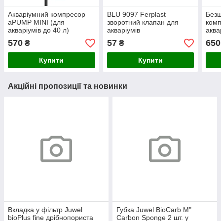
Акваріумний компресор
BLU 9097 Ferplast
Безш
aPUMP MINI (для
зворотний клапан для
ком
акваріумів до 40 л)
акваріумів
аква
570
57
650
₴
₴
Купити
Купити
Акційні пропозиції та новинки
Вкладка у фільтр Juwel
Губка Juwel BioCarb M"
bioPlus fine дрібнопориста
Carbon Sponge 2 шт. у