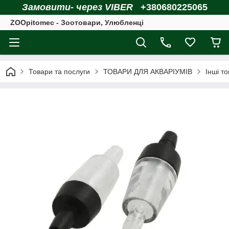
Замовити- через VIBER
+380680225065
ZOOpitomec - Зоотовари, Улюбленці
Товари та послуги
ТОВАРИ ДЛЯ АКВАРІУМІВ
Інші т