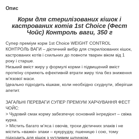
Опис
Корм для стерилізованих кішок і
кастрованих котів 1st Choice (Фест
Чойс) Контроль ваги, 350 г
Супер преміум корм 1st Choice WEIGHT CONTROL
КОНТРОЛЬ ВАГИ – дієтичний вибір для стерилізованих кішок,
кастрованих котів і схильних до повноти тварин віком від 1
року і старше.
Низький вміст жиру у формулі корми і підвищений вміст
протеїну сприяють ефективній втрати жиру тіла без зниження
м'язової маси.
Ідеально підходить кішкам, коли необхідно схуднути, зберігши
апетит.
ЗАГАЛЬНІ ПЕРЕВАГИ СУПЕР ПРЕМІУМ ХАРЧУВАННЯ ФЕСТ
ЧОЙС:
> Чудовий смак корму забезпечує основний інгредієнт – свіжа
курка.
> Містить багато м'яса і овочів, трохи дієтичних злаків і не
містить «важкі» злаки – кукурудзу, пшеницю і сою, тому
підходить для кішок з чутливим шлунком.