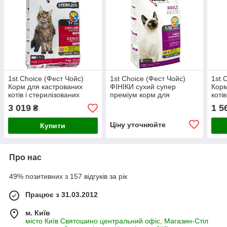
1st Choice (Фест Чойс)
1st Choice (Фест Чойс)
1st 
Корм для кастрованих
ФІНІКИ сухий супер
Корм
котів і стерилізованих
преміум корм для
коті
кішок із куркою 5 кг
вибагливих та активних
кішо
3 019
1 5
₴
котів 5.44 кг
Ціну уточнюйте
Купити
Про нас
49% позитивних з 157 відгуків за рік
Працює з 31.03.2012
м. Київ
місто Київ Святошино центральний офіс, Магазин-Стіл