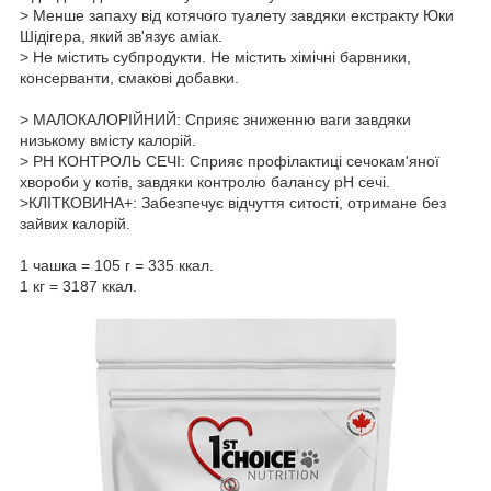
> Менше запаху від котячого туалету завдяки екстракту Юки
Шідігера, який зв'язує аміак.
> Не містить субпродукти. Не містить хімічні барвники,
консерванти, смакові добавки.
> МАЛОКАЛОРІЙНИЙ: Сприяє зниженню ваги завдяки
низькому вмісту калорій.
> РН КОНТРОЛЬ СЕЧІ: Сприяє профілактиці сечокам'яної
хвороби у котів, завдяки контролю балансу рН сечі.
>КЛІТКОВИНА+: Забезпечує відчуття ситості, отримане без
зайвих калорій.
1 чашка = 105 г = 335 ккал.
1 кг = 3187 ккал.