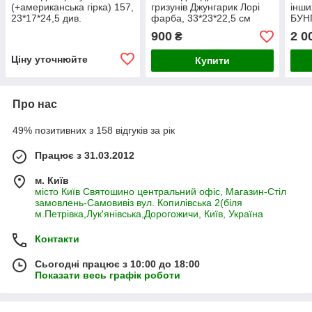
(+американська гірка) 157,
гризунів Джунгарик Лорі
інши
23*17*24,5 див.
фарба, 33*23*22,5 см
БУН
Укра
900
2 0
₴
Ціну уточнюйте
Купити
Про нас
49% позитивних з 158 відгуків за рік
Працює з 31.03.2012
м. Київ
місто Київ Святошино центральний офіс, Магазин-Стіл
замовлень-Самовивіз вул. Копилівська 2(біля
м.Петрівка,Лук'янівська,Дорогожичи, Київ, Україна
Контакти
Сьогодні працює з 10:00 до 18:00
Показати весь графік роботи