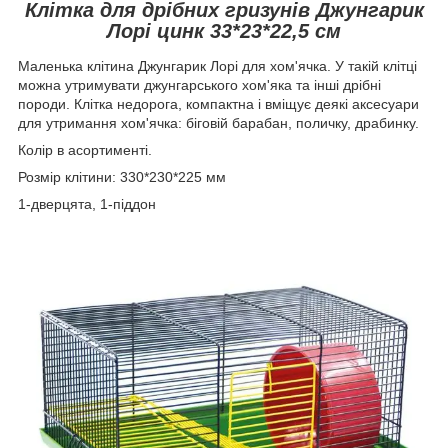
Клітка для дрібних гризунів Джунгарик
Лорі цинк 33*23*22,5 см
Маленька клітина Джунгарик Лорі для хом'ячка. У такій клітці
можна утримувати джунгарського хом'яка та інші дрібні
породи. Клітка недорога, компактна і вміщує деякі аксесуари
для утримання хом'ячка: біговій барабан, поличку, драбинку.
Колір в асортименті.
Розмір клітини: 330*230*225 мм
1-дверцята, 1-піддон