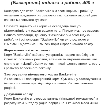
(Баскервіль) індичка з рибою, 400 г
Консерва для котів "Baskerville з м'ясом індички і риби" це
унікальне поєднання як смакових так поживних якостей для
вашого маленького гурмана.
Соковита індичатина і корисна оселедець внесуть
різноманітність у раціон вашого кота. Піклуючись про здоров'я
Вашого вихованця, тушонку "Baskerville з м'ясом індика і
риби", як і всі консерви "Baskerville" ми виготовляємо в
Німеччині з дотриманням всіх норм Європейського союзу.
Фармакологічні властивості
Корм "Baskerville" забезпечує організм тварин необхідною
кількістю поживних речовин, вітамінів та мікроелементів, що
сприяє активізації обміну речовин, поліпшенню апетиту, росту
і розвитку волосяного покриву.
Застосування німецького корми Baskerville
Як основний і повнораціонний корм. Сумісний у застосуванні з
іншими кормами при відповідним чином збалансованому
раціоні.
Дозування корму
Корм Baskerville в готовому вигляді (кімнатної темературы) з
розрахунком 50г/добу (одна порція) на 1 кг живої маси кішки.