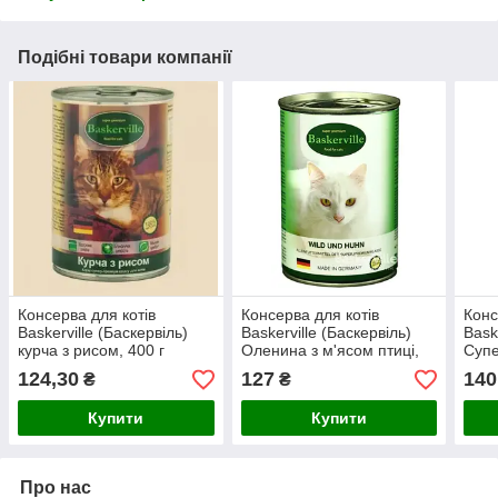
Подібні товари компанії
Консерва для котів
Консерва для котів
Конс
Baskerville (Баскервіль)
Baskerville (Баскервіль)
Bask
курча з рисом, 400 г
Оленина з м'ясом птиці,
Супе
400 г
ожин
124,30
127
140
₴
₴
Купити
Купити
Про нас