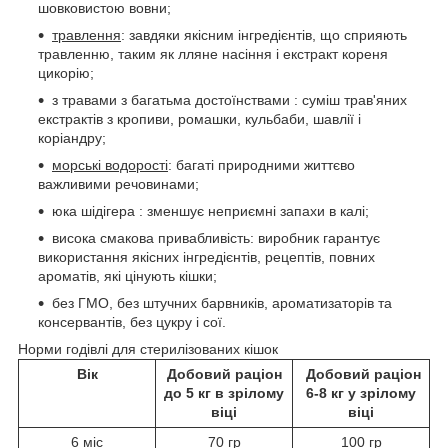
шовковистою вовни;
травлення
: завдяки якісним інгредієнтів, що сприяють
травленню, таким як лляне насіння і екстракт кореня
цикорію;
з травами з багатьма достоїнствами : суміш трав'яних
екстрактів з кропиви, ромашки, кульбаби, шавлії і
коріандру;
морські водорості
: багаті природними життєво
важливими речовинами;
юка шідігера : зменшує неприємні запахи в калі;
висока смакова привабливість: виробник гарантує
використання якісних інгредієнтів, рецептів, повних
ароматів, які цінують кішки;
без ГМО, без штучних барвників, ароматизаторів та
консервантів, без цукру і сої.
Норми годівлі для стерилізованих кішок
Вік
Добовий раціон
Добовий раціон
до 5 кг в зрілому
6-8 кг у зрілому
віці
віці
6 міс
70 гр
100 гр