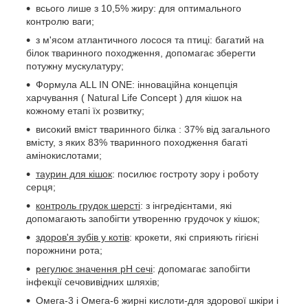
всього лише з 10,5% жиру: для оптимального
контролю ваги;
з м'ясом атлантичного лосося та птиці: багатий на
білок тваринного походження, допомагає зберегти
потужну мускулатуру;
Формула ALL IN ONE: інноваційна концепція
харчування ( Natural Life Concept ) для кішок на
кожному етапі їх розвитку;
високий вміст тваринного білка : 37% від загального
вмісту, з яких 83% тваринного походження багаті
амінокислотами;
таурин для кішок
: посилює гостроту зору і роботу
серця;
контроль грудок шерсті
: з інгредієнтами, які
допомагають запобігти утворенню грудочок у кішок;
здоров'я зубів у котів
: крокети, які сприяють гігієні
порожнини рота;
регулює значення pH сечі
: допомагає запобігти
інфекції сечовивідних шляхів;
Омега-3 і Омега-6 жирні кислоти-для здорової шкіри і