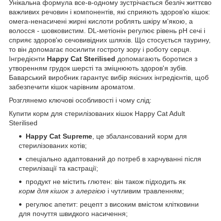
Унікальна формула все-в-одному зустрічається безліч життєво
важливих речовин і компонентів, які сприяють здоров'ю кішок:
омега-ненасичені жирні кислоти роблять шкіру м'якою, а
волосся - шовковистим. DL-метіонін регулює рівень рН сечі і
сприяє здоров'ю сечовивідних шляхів. Що стосується таурину,
то він допомагає посилити гостроту зору і роботу серця.
Інгредієнти
Happy Cat Sterilised
допомагають боротися з
утворенням грудок шерсті та зміцнюють здоров'я зубів.
Баварський виробник гарантує вибір якісних інгредієнтів, щоб
забезпечити кішок чарівним ароматом.
Розглянемо ключові особливості і чому слід:
Купити корм для стерилізованих кішок Happy Cat Adult
Sterilised
Happy Cat Supreme
, це збалансований корм для
стерилізованих котів;
спеціально адаптований до потреб в харчуванні після
стерилізації та кастрації;
продукт не містить глютен: він також підходить як
корм для кішок з алергією
і чутливим травленням;
регулює апетит: рецепт з високим вмістом клітковини
для почуття швидкого насичення;