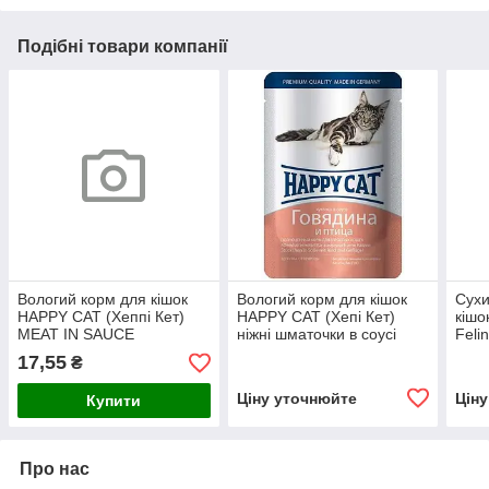
Подібні товари компанії
Вологий корм для кішок
Вологий корм для кішок
Сухи
HAPPY CAT (Хеппі Кет)
HAPPY CAT (Хепі Кет)
кішок
MEAT IN SAUCE
ніжні шматочки в соусі
Feli
STOMACH&INTESTINE
(яловичина+птах), 100 г
курк
17,55
₴
вологий корм для котів з
Ціну уточнюйте
Цін
Купити
Про нас