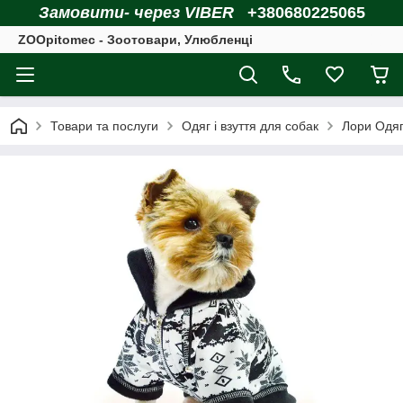
Замовити- через VIBER
+380680225065
ZOOpitomec - Зоотовари, Улюбленці
Товари та послуги
Одяг і взуття для собак
Лори Одяг