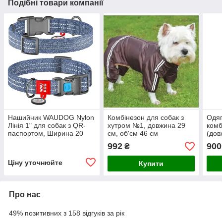
Подібні товари компанії
Нашийник WAUDOG Nylon
Комбінезон для собак з
Одяг
Лінія 1" для собак з QR-
хутром №1, довжина 29
комб
паспортом, Ширина 20
см, об'єм 46 см
(дов
мм, Довжина 24-40 см"
см)
992
900
₴
Ціну уточнюйте
Купити
Про нас
49% позитивних з 158 відгуків за рік