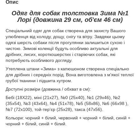
Опис
Одяг для собак толстовка Зима №1
Лорі (довжина 29 см, об'єм 46 см)
Спеціальний одяг для собак створена для захисту Вашого
улюбленця від холоду, дощу, снігу та вітру. Завдяки цьому
одязі шерсть собаки після прогулянки залишиться сухою і
чистою. Зимові колекції будуть особливо актуальні для
дрібних, лисих, короткошерстих і старіючих собак, які
потребують особливого догляду.
Утеплена штани «Зима» з капюшоном створена спеціально
для дрібних і середніх порід. Вона виготовлена з м'якої теплої
грубої тканини і підшита хутром.
Доступні розміри (довжина / обхват в см):
Бебі (18Х22), міні (21х27), №0 (25х40), №1 (29х46), №2
(35х54), №3 (43х64), №4 (51х78), №5 (58х86), №6 (66x98 ),
№7 (72х100), той-тер'єр (25х28), такса (47х56).
Кольори: чорний + білий, червоний + чорний + білий, синій +
чорний + білий, синій + білий.