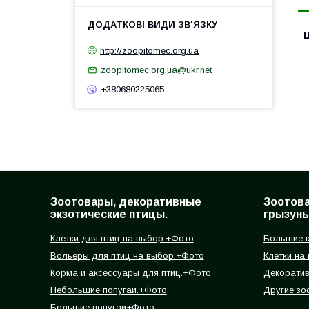
Ц
http://zoopitomec.org.ua
zoopitomec.org.ua@ukr.net
+380680225065
Зоотовары, декоративные
Зоотов
экзотические птицы.
грызуны
Клетки для птиц на выбор.+Фото
Большие к
Вольеры для птиц на выбор.+Фото
Клетки на
Корма и аксессуары для птиц.+Фото
Декорати
Небольшие попугаи.+Фото
Другие зо
Большие попугаи+Фото