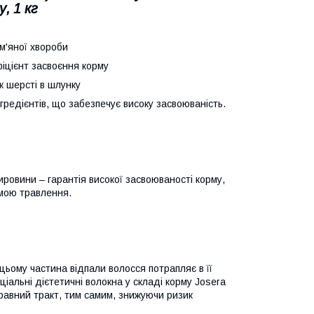
, 1 кг
м'яної хвороби
фіцієнт засвоєння корму
к шерсті в шлунку
редієнтів, що забезпечує високу засвоюваність.
ировини – гарантія високої засвоюваності корму,
емою травлення.
ьому частина відпали волосся потрапляє в її
альні дієтетичні волокна у складі корму Josera
равний тракт, тим самим, знижуючи ризик