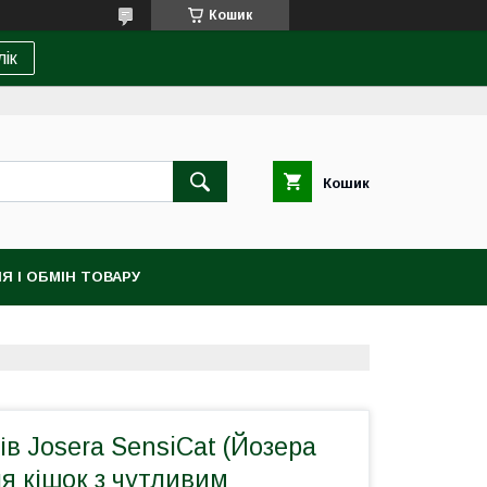
Кошик
лік
Кошик
Я І ОБМІН ТОВАРУ
ів Josera SensiCat (Йозера
я кішок з чутливим