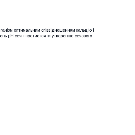
організм оптимальним співвідношенням кальцію і
ень pH сечі і протистояти утворенню сечового