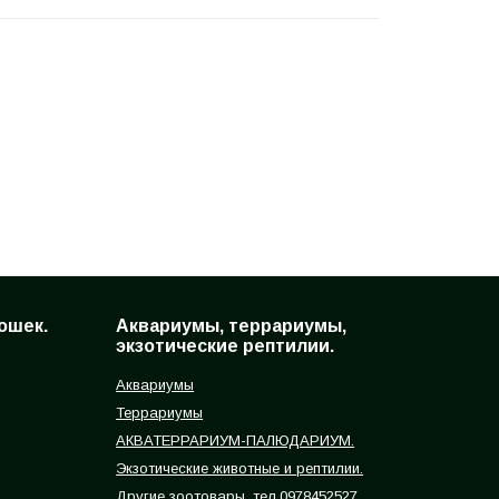
ошек.
Аквариумы, террариумы,
экзотические рептилии.
Аквариумы
Террариумы
АКВАТЕРРАРИУМ-ПАЛЮДАРИУМ.
Экзотические животные и рептилии.
Другие зоотовары, тел.0978452527