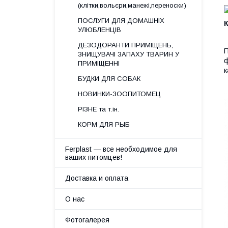
(клітки,вольєри,манежі,переноски)
ПОСЛУГИ ДЛЯ ДОМАШНІХ
УЛЮБЛЕНЦІВ
ДЕЗОДОРАНТИ ПРИМІЩЕНЬ,
П
ЗНИЩУВАЧІ ЗАПАХУ ТВАРИН У
ф
ПРИМІЩЕННІ
к
БУДКИ ДЛЯ СОБАК
НОВИНКИ-ЗООПИТОМЕЦ
РІЗНЕ та т.ін.
КОРМ ДЛЯ РЫБ
Ferplast — все необходимое для
ваших питомцев!
Доставка и оплата
О нас
Фотогалерея