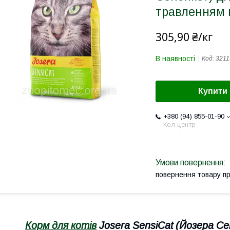
травленням н
305,90 ₴/кг
В наявності
Код:
3211
Купити
+380 (94) 855-01-90
Кол центр-
повернення товару п
Корм для котів
Josera SensiCat (Йозера Се