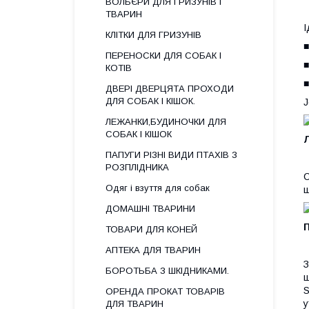
ВОЛЬЄРИ ДЛЯ ГРИЗУНІВ І
ТВАРИН
І
КЛІТКИ ДЛЯ ГРИЗУНІВ
■
ПЕРЕНОСКИ ДЛЯ СОБАК І
■
КОТІВ
■
ДВЕРІ ДВЕРЦЯТА ПРОХОДИ
ДЛЯ СОБАК І КІШОК.
J
ЛЕЖАНКИ,БУДИНОЧКИ ДЛЯ
СОБАК І КІШОК
ПАПУГИ РІЗНІ ВИДИ ПТАХІВ З
РОЗПЛІДНИКА
С
Одяг і взуття для собак
щ
ДОМАШНІ ТВАРИНИ
ТОВАРИ ДЛЯ КОНЕЙ
АПТЕКА ДЛЯ ТВАРИН
З
БОРОТЬБА З ШКІДНИКАМИ.
ш
S
ОРЕНДА ПРОКАТ ТОВАРІВ
у
ДЛЯ ТВАРИН