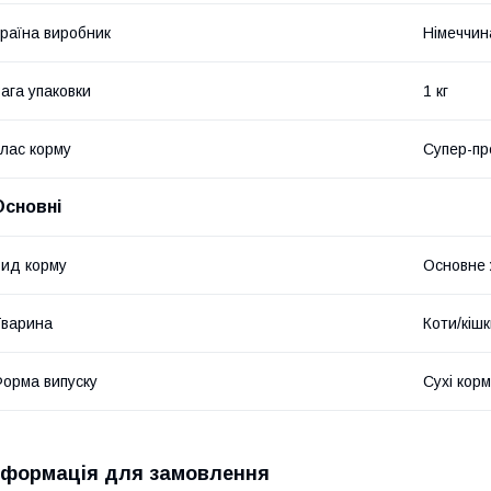
раїна виробник
Німеччин
ага упаковки
1 кг
лас корму
Супер-пр
Основні
ид корму
Основне
варина
Коти/кіш
орма випуску
Сухі кор
нформація для замовлення