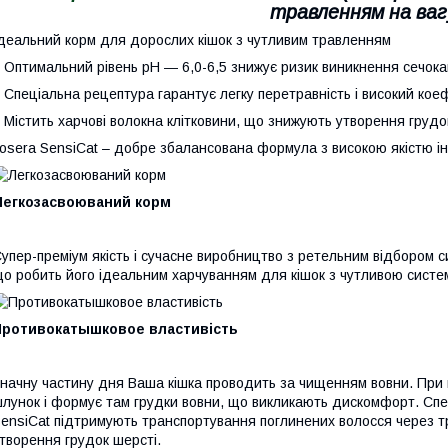
травленням на вагу
деальний корм для дорослих кішок з чутливим травленням
 Оптимальний рівень pH ― 6,0-6,5 знижує ризик виникнення сечока
 Спеціальна рецептура гарантує легку перетравність і високий кое
 Містить харчові волокна клітковини, що знижують утворення грудо
osera SensiCat – добре збалансована формула з високою якістю інг
Легкозасвоюваний корм
упер-преміум якість і сучасне виробництво з ретельним відбором с
о робить його ідеальним харчуванням для кішок з чутливою сист
Противокатышковое властивість
начну частину дня Ваша кішка проводить за чищенням вовни. При ц
лунок і формує там грудки вовни, що викликають дискомфорт. Спеці
ensiCat підтримують транспортування поглинених волосся через т
творення грудок шерсті.