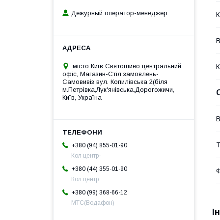
Дежурный оператор-менеджер
К
В
місто Київ Святошино центральний
К
офіс, Магазин-Стіл замовлень-
Самовивіз вул. Копилівська 2(біля
м.Петрівка,Лук'янівська,Дорогожичи,
Київ, Україна
В
Т
+380 (94) 855-01-90
Кол центр-
+380 (44) 355-01-90
Ф
Кол центр
+380 (99) 368-66-12
МТС(Водафон)
І