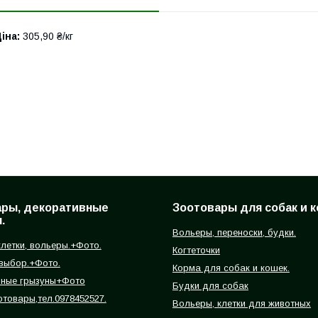
іна:
305,90 ₴/кг
ары, декоративные
Зоотовары для собак и к
.
Вольеры, переноски, будки.
летки, вольеры.+Фото.
Когтеточки
 выбор.+Фото.
Корма для собак и кошек.
вные грызуны+Фото
Будки для собак
отовары,тел.0978452527.
Вольеры, клетки для животных