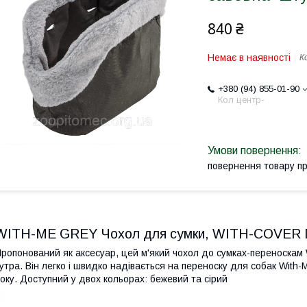
840 ₴
Немає в наявності
К
+380 (94) 855-01-90
Кол центр-
повернення товару п
WITH-ME GREY Чохол для сумки, WITH-COVER
ропонований як аксесуар, цей м'який чохол до сумках-переноскам 
утра. Він легко і швидко надівається на переноску для собак With
оку. Доступний у двох кольорах: бежевий та сірий