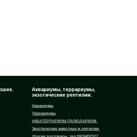
ошек.
Аквариумы, террариумы,
экзотические рептилии.
Аквариумы
Террариумы
АКВАТЕРРАРИУМ-ПАЛЮДАРИУМ.
Экзотические животные и рептилии.
Другие зоотовары, тел.0978452527