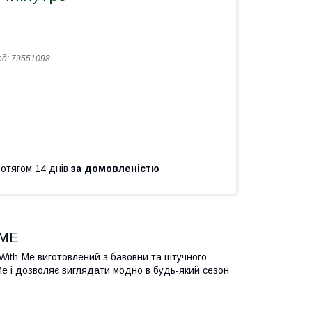
од:
79551098
ротягом 14 днів
за домовленістю
 ME
With-Me виготовлений з бавовни та штучного
-Me і дозволяє виглядати модно в будь-який сезон