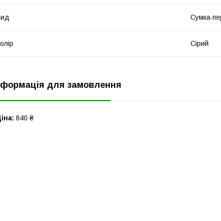
Вид
Сумка-пе
олір
Сірий
нформація для замовлення
іна:
840 ₴