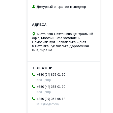
Дежурный оператор-менеджер
місто Київ Святошино центральний
офіс, Магазин-Стіл замовлень-
Самовивіз вул. Копилівська 2(біля
м.Петрівка,Лук'янівська,Дорогожичи,
Київ, Україна
+380 (94) 855-01-90
Кол центр-
+380 (44) 355-01-90
Кол центр
+380 (99) 368-66-12
МТС(Водафон)