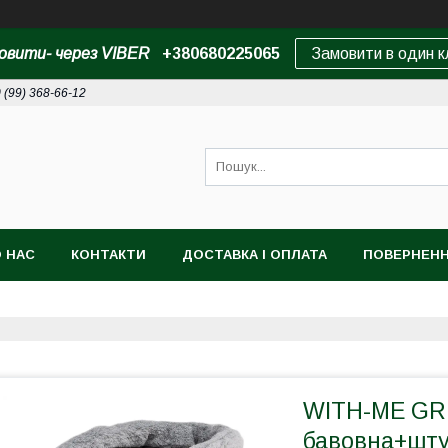
овити- через VIBER
+380680225065
Замовити в один к
 (99) 368-66-12
 НАС
КОНТАКТИ
ДОСТАВКА І ОПЛАТА
ПОВЕРНЕНН
WITH-ME GRE
бавовна+шту