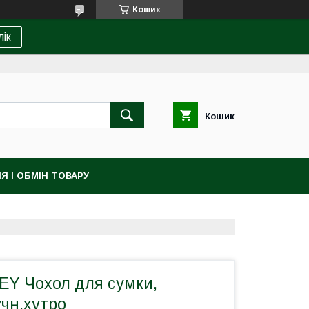
Кошик
лік
Кошик
Я І ОБМІН ТОВАРУ
Y Чохол для сумки,
чн.хутро