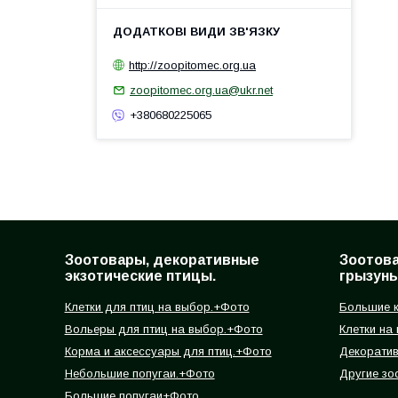
http://zoopitomec.org.ua
zoopitomec.org.ua@ukr.net
+380680225065
Зоотовары, декоративные
Зоотов
экзотические птицы.
грызуны
Клетки для птиц на выбор.+Фото
Большие к
Вольеры для птиц на выбор.+Фото
Клетки на
Корма и аксессуары для птиц.+Фото
Декорати
Небольшие попугаи.+Фото
Другие зо
Большие попугаи+Фото