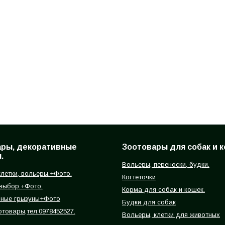
ары, декоративные
Зоотовары для собак и к
.
Вольеры, переноски, будки.
летки, вольеры.+Фото.
Когтеточки
 выбор.+Фото.
Корма для собак и кошек.
вные грызуны+Фото
Будки для собак
отовары,тел.0978452527.
Вольеры, клетки для животных