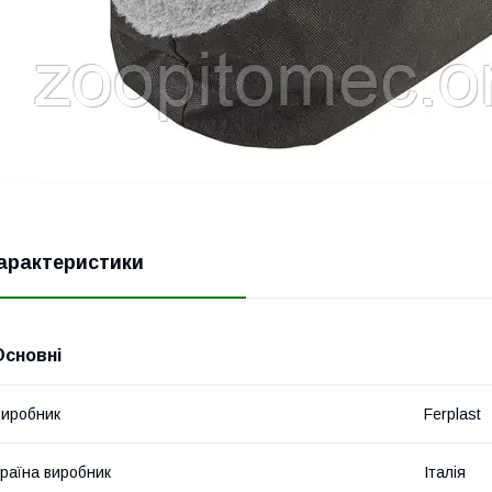
арактеристики
Основні
иробник
Ferplast
раїна виробник
Італія