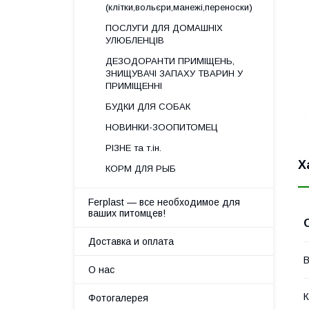
(клітки,вольєри,манежі,переноски)
ПОСЛУГИ ДЛЯ ДОМАШНІХ
УЛЮБЛЕНЦІВ
ДЕЗОДОРАНТИ ПРИМІЩЕНЬ,
ЗНИЩУВАЧІ ЗАПАХУ ТВАРИН У
ПРИМІЩЕННІ
БУДКИ ДЛЯ СОБАК
НОВИНКИ-ЗООПИТОМЕЦ
РІЗНЕ та т.ін.
Х
КОРМ ДЛЯ РЫБ
Ferplast — все необходимое для
ваших питомцев!
Доставка и оплата
В
О нас
К
Фотогалерея