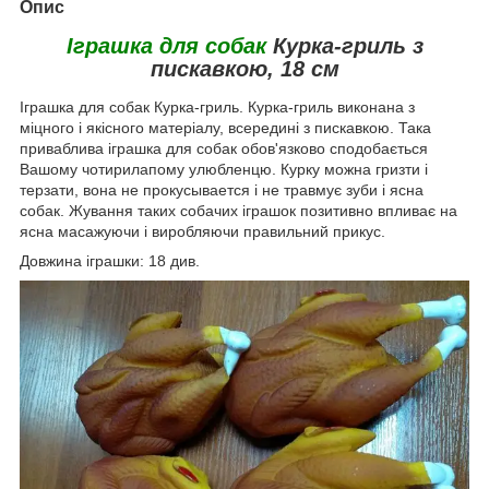
Опис
Іграшка для собак
Курка-гриль з
пискавкою, 18 см
Іграшка для собак Курка-гриль. Курка-гриль виконана з
міцного і якісного матеріалу, всередині з пискавкою. Така
приваблива іграшка для собак обов'язково сподобається
Вашому чотирилапому улюбленцю. Курку можна гризти і
терзати, вона не прокусывается і не травмує зуби і ясна
собак. Жування таких собачих іграшок позитивно впливає на
ясна масажуючи і виробляючи правильний прикус.
Довжина іграшки: 18 див.