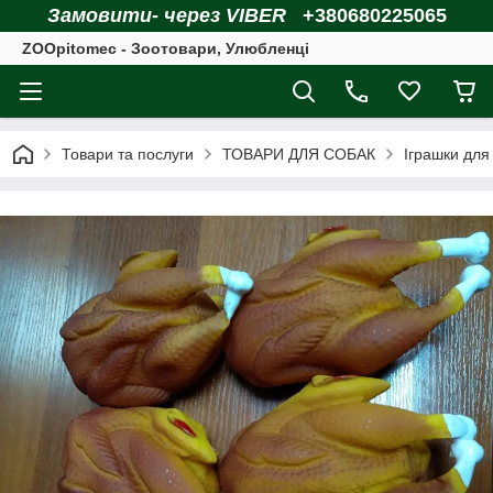
Замовити- через VIBER
+380680225065
ZOOpitomec - Зоотовари, Улюбленці
Товари та послуги
ТОВАРИ ДЛЯ СОБАК
Іграшки для