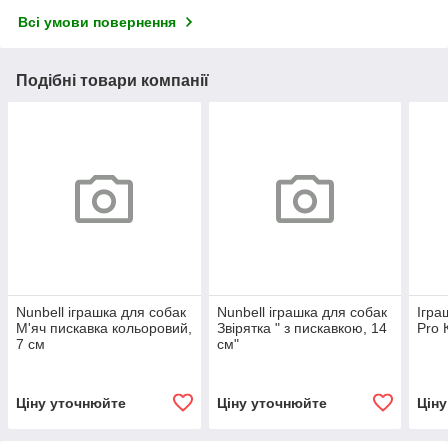
Всі умови повернення
Подібні товари компанії
Nunbell іграшка для собак
Nunbell іграшка для собак
Ігра
М'яч пискавка кольоровий,
Звірятка " з пискавкою, 14
Pro 
7 см
см"
Ціну уточнюйте
Ціну уточнюйте
Цін