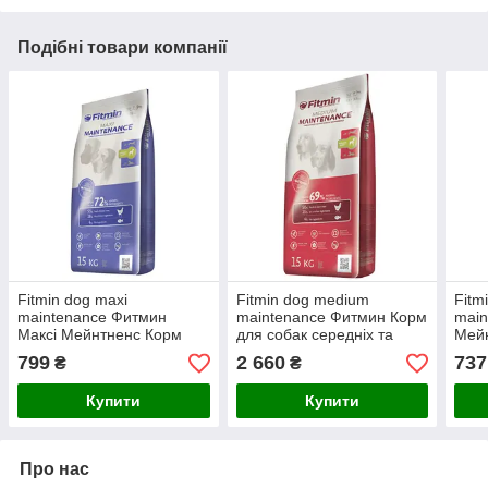
Подібні товари компанії
Fitmin dog maxi
Fitmin dog medium
Fitm
maintenance Фитмин
maintenance Фитмин Корм
main
Максі Мейнтненс Корм
для собак середніх та
Мей
для собак великих порід з
великих порід з
соба
799
2 660
737
₴
₴
середньою активністю, 3
середньою активністю, 15
порі
кг
кг (+2 кг)
акти
Купити
Купити
Про нас