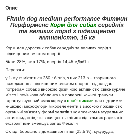
Опис
Fitmin dog medium performance Фитмин
Перформенс
Корм для собак
середніх
та великих порід з підвищеною
активністю, 15 кг
Корм для дорослих собак середніх та великих порід з
підвищеним вмістом енергії.
Білки 28%, жир 17%, енергія 14,45 мДж/1 кг
Переваги:
у 1-му кг міститься 280 г білків, з них 213 р – тваринного
походження з підвищеним вмістом енергії - відповідає
потребам собак з високою фізичною активністю свіже куряче
м'ясо і печінкова оболонка на поверхні кожної гранули
гарантує чудовий смак корму з
пробіотиками
для підтримки
кишкової мікрофлори мікроелементи з високою поживністю
органічні зв'язки у формі хелатів з комплексом натуральних
антиоксидантів, які захищають клітини від вільних радикалів
екстракт юки зменшує запах Фекалій
Склад: борошно з домашньої птиці (23,5 %), кукурудза,