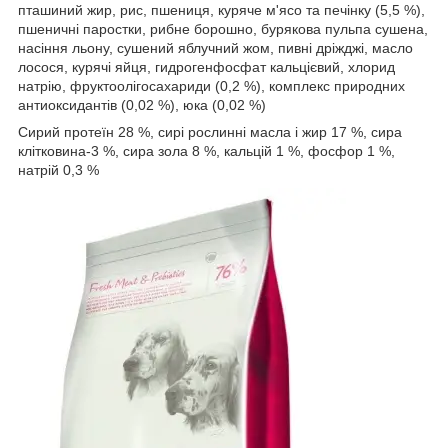
пташиний жир, рис, пшениця, куряче м'ясо та печінку (5,5 %),
пшеничні паростки, рибне борошно, бурякова пульпа сушена,
насіння льону, сушений яблучний жом, пивні дріжджі, масло
лосося, курячі яйця, гидрогенфосфат кальцієвий, хлорид
натрію, фруктоолігосахариди (0,2 %), комплекс природних
антиоксидантів (0,02 %), юка (0,02 %)
Сирий протеїн 28 %, сирі рослинні масла і жир 17 %, сира
клітковина-3 %, сира зола 8 %, кальцій 1 %, фосфор 1 %,
натрій 0,3 %