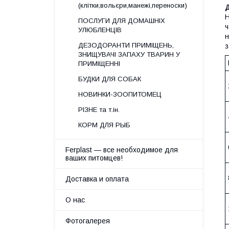
(клітки,вольєри,манежі,переноски)
Д
Н
ПОСЛУГИ ДЛЯ ДОМАШНІХ
ч
УЛЮБЛЕНЦІВ
н
ДЕЗОДОРАНТИ ПРИМІЩЕНЬ,
з
ЗНИЩУВАЧІ ЗАПАХУ ТВАРИН У
ПРИМІЩЕННІ
БУДКИ ДЛЯ СОБАК
НОВИНКИ-ЗООПИТОМЕЦ
РІЗНЕ та т.ін.
КОРМ ДЛЯ РЫБ
Ferplast — все необходимое для
ваших питомцев!
Доставка и оплата
О нас
Фотогалерея