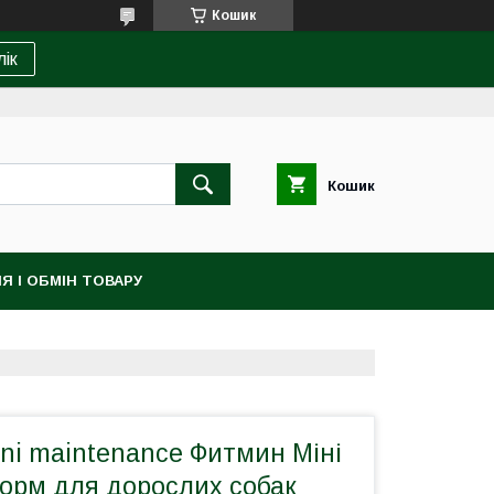
Кошик
лік
Кошик
Я І ОБМІН ТОВАРУ
ini maintenance Фитмин Міні
орм для дорослих собак