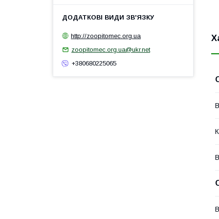
http://zoopitomec.org.ua
Х
zoopitomec.org.ua@ukr.net
+380680225065
В
К
В
В