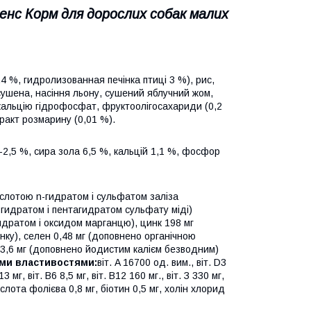
ненс Корм для дорослих собак малих
3,4 %, гидролизованная печінка птиці 3 %), рис,
сушена, насіння льону, сушений яблучний жом,
, кальцію гідрофосфат, фруктоолігосахариди (0,2
тракт розмарину (0,01 %).
а-2,5 %, сира зола 6,5 %, кальцій 1,1 %, фосфор
ислотою n-гидратом і сульфатом заліза
n-гидратом і пентагидратом сульфату міді)
идратом і оксидом марганцю), цинк 198 мг
нку), селен 0,48 мг (доповнено органічною
3,6 мг (доповнено йодистим калієм безводним)
ними властивостями:
віт. A 16700 од. вим., віт. D3
 мг, віт. B6 8,5 мг, віт. B12 160 мг., віт. З 330 мг,
ислота фолієва 0,8 мг, біотин 0,5 мг, холін хлорид