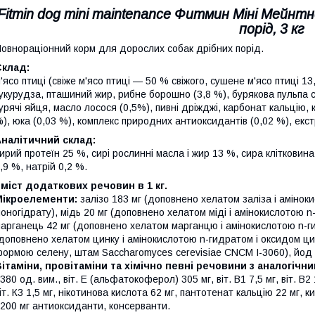
Fitmin dog mini maintenance Фитмин Міні Мейнт
порід, 3 кг
овнораціонний корм для дорослих собак дрібних порід.
Склад:
'ясо птиці (свіже м'ясо птиці — 50 % свіжого, сушене м'ясо птиці 1
укурудза, пташиний жир, рибне борошно (3,8 %), бурякова пульпа 
урячі яйця, масло лосося (0,5%), пивні дріжджі, карбонат кальцію
), юка (0,03 %), комплекс природних антиоксидантів (0,02 %), екс
налітичний склад:
ирий протеїн 25 %, сирі рослинні масла і жир 13 %, сира клітковин
,9 %, натрій 0,2 %.
міст додаткових речовин в 1 кг.
Мікроелементи:
залізо 183 мг (доповнено хелатом заліза і амінок
оногідрату), мідь 20 мг (доповнено хелатом міді і амінокислотою 
арганець 42 мг (доповнено хелатом марганцю і амінокислотою n-г
доповнено хелатом цинку і амінокислотою n-гидратом і оксидом ци
ормою селену, штам Saccharomyces cerevisiae CNCM I-3060), йод 
ітаміни, провітаміни та хімічно певні речовини з аналогіч
380 од. вим., віт. E (альфатокоферол) 305 мг, віт. B1 7,5 мг, віт. B2 13
іт. К3 1,5 мг, нікотинова кислота 62 мг, пантотенат кальцію 22 мг, к
200 мг антиоксиданти, консерванти.