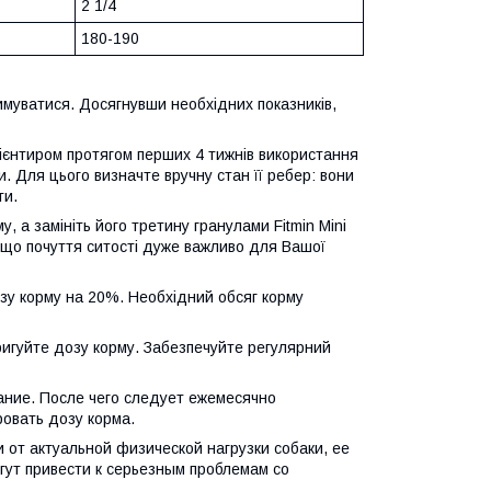
2 1/4
180-190
муватися. Досягнувши необхідних показників,
ієнтиром протягом перших 4 тижнів використання
и. Для цього визначте вручну стан її ребер: вони
ти.
 а замініть його третину гранулами Fitmin Mini
, що почуття ситості дуже важливо для Вашої
зу корму на 20%. Необхідний обсяг корму
оригуйте дозу корму. Забезпечуйте регулярний
ание. После чего следует ежемесячно
ровать дозу корма.
от актуальной физической нагрузки собаки, ее
гут привести к серьезным проблемам со