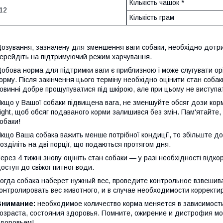
Кількість чашок *
12
Кількість грам
озування, зазначену для зменшення ваги собаки, необхідно дотри
ерейдіть на підтримуючий режим харчування.
обова норма для підтримки ваги є приблизною і може слугувати ор
орму. Після закінчення цього терміну необхідно оцінити стан собак
овинні добре прощупуватися під шкірою, але при цьому не виступа
кщо у Вашої собаки підвищена вага, не зменшуйте обсяг дози корму,
ight, щоб обсяг подаваного корми залишився без змін. Пам'ятайте
обаки!
кщо Ваша собака важить менше потрібної кондиції, то збільште до
озділіть на дві порції, що подаються протягом дня.
ерез 4 тижні знову оцініть стан собаки — у разі необхідності відк
оступ до свіжої питної води.
огда собака наберет нужный вес, проведите контрольное взвешив
онтролировать вес животного, и в случае необходимости корректи
Внимание:
необходимое количество корма меняется в зависимости 
озраста, состояния здоровья. Помните, ожирение и дистрофия мо
доровьем!