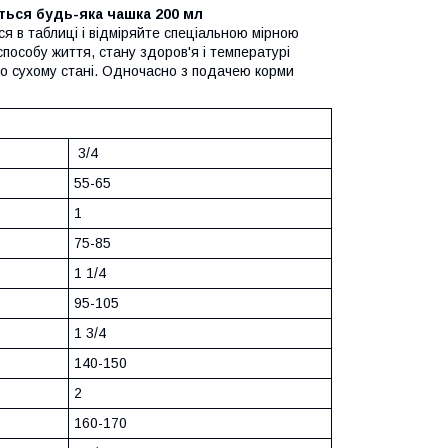
ться будь-яка чашка 200 мл
ься в таблиці і відміряйте спеціальною мірною
пособу життя, стану здоров'я і температурі
о сухому стані. Одночасно з подачею корми
3/4
55-65
1
75-85
1 1/4
95-105
1 3/4
140-150
2
160-170