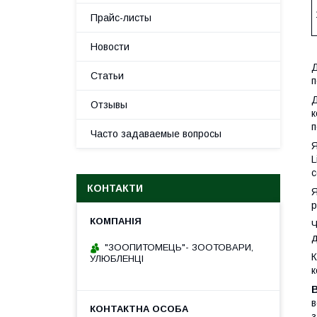
Прайс-листы
Новости
Д
Статьи
п
Д
Отзывы
к
п
Часто задаваемые вопросы
Я
L
с
КОНТАКТИ
Я
р
Ч
д
"ЗООПИТОМЕЦЬ"- ЗООТОВАРИ,
К
УЛЮБЛЕНЦІ
к
в
з