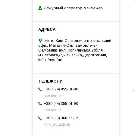
Дежурный оператор-менеджер
місто Київ Святошино центральний
офіс, Магазин-Стіл замовлень-
Самовивіз вул. Копилівська 2(біля
м.Петрівка,Лук'янівська,Дорогожичи,
Київ, Україна
+380 (94) 855-01-90
Кол центр-
+380 (44) 355-01-90
Кол центр
+380 (99) 368-66-12
МТС(Водафон)