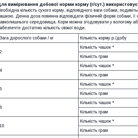
ля вимірювання добової норми корму (г/сут.) використовує
еобхідна кількість сухого корму, відповідного ваги собаки, подивіт
ашкою. Денна доза повинна відповідати фізичній формі собаки, її с
авколишнього середовища. Корм можна згодовувати у вологому аб
абезпечте достатню кількість свіжої води.
Вага дорослого собаки / кг
Кількість корму р./добу
Кількість чашок *
2
Кількість грам
Кількість чашок *
4
Кількість грам
Кількість чашок *
6
Кількість грам
Кількість чашок *
8
Кількість грам
Кількість чашок *
10
Кількість грам