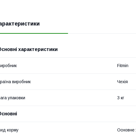
арактеристики
Основні характеристики
иробник
Fitmin
раїна виробник
Чехія
ага упаковки
3 кг
Основні
ид корму
Основне