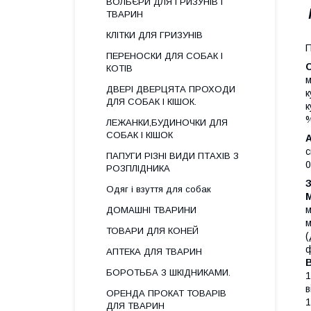
ВОЛЬЄРИ ДЛЯ ГРИЗУНІВ І
ТВАРИН
КЛІТКИ ДЛЯ ГРИЗУНІВ
П
ПЕРЕНОСКИ ДЛЯ СОБАК І
КОТІВ
м
ДВЕРІ ДВЕРЦЯТА ПРОХОДИ
к
ДЛЯ СОБАК І КІШОК.
к
%
ЛЕЖАНКИ,БУДИНОЧКИ ДЛЯ
СОБАК І КІШОК
А
с
ПАПУГИ РІЗНІ ВИДИ ПТАХІВ З
0
РОЗПЛІДНИКА
З
Одяг і взуття для собак
м
ДОМАШНІ ТВАРИНИ
м
ТОВАРИ ДЛЯ КОНЕЙ
(
ф
АПТЕКА ДЛЯ ТВАРИН
В
БОРОТЬБА З ШКІДНИКАМИ.
1
в
ОРЕНДА ПРОКАТ ТОВАРІВ
1
ДЛЯ ТВАРИН