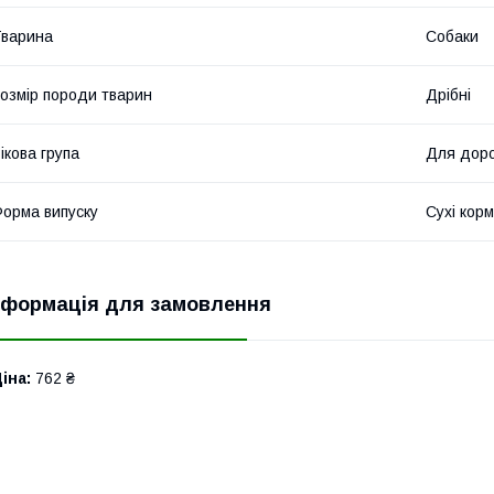
варина
Собаки
озмір породи тварин
Дрібні
ікова група
Для доро
орма випуску
Сухі кор
нформація для замовлення
іна:
762 ₴