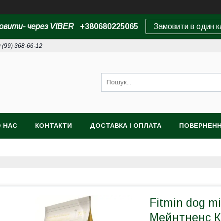
овити- через VIBER
+380680225065
Замовити в один к
 (99) 368-66-12
 НАС
КОНТАКТИ
ДОСТАВКА І ОПЛАТА
ПОВЕРНЕНН
Fitmin dog m
Мейнтненс К