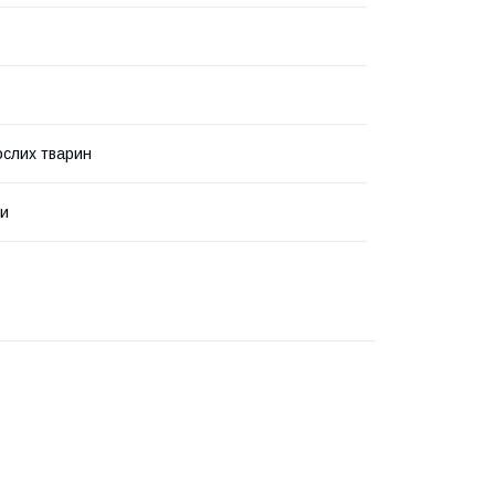
слих тварин
ми