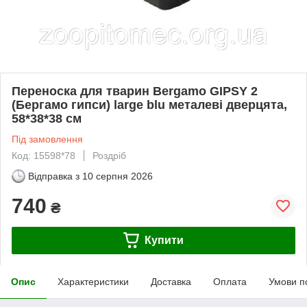
Переноска для тварин Bergamo GIPSY 2
(Бергамо гипси) large blu металеві дверцята,
58*38*38 см
Під замовлення
Код: 15598*78
Роздріб
Відправка з
10 серпня 2026
740
₴
Купити
Опис
Характеристики
Доставка
Оплата
Умови п