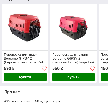
Переноска для тварин
Переноска для тварин
Пере
Bergamo GIPSY 2
Bergamo GIPSY 2
Ber
(Бергамо Гіпсі) large Pink
(Бергамо Гипси) large Pink
(Бер
металеві двері, 58*38*38
пластикова дверцята,
Smal
590
550
450
₴
₴
см
58*38*38 см
44*2
Купити
Купити
Про нас
49% позитивних з 158 відгуків за рік