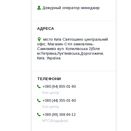
Дежурный оператор-менеджер
місто Київ Святошино центральний
офіс, Магазин-Стіл замовлень-
Самовивіз вул. Копилівська 2(біля
м.Петрівка,Лук'янівська,Дорогожичи,
Київ, Україна
+380 (94) 855-01-90
Кол центр-
+380 (44) 355-01-90
Кол центр
+380 (99) 368-66-12
МТС(Водафон)