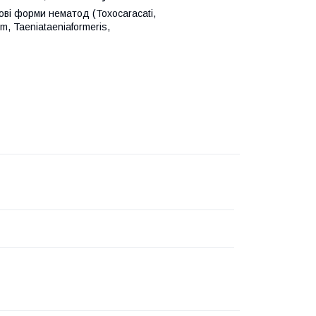
кові форми нематод (Toxocaracati,
m, Taeniataeniaformeris,