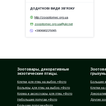
http://zoopitomec.org.ua
zoopitomec.org.ua@ukr.net
+380680225065
Зоотовары, декоративные
Зоотов
экзотические птицы.
грызуны
Клетки для птиц на выбор.+Фото
Большие к
Вольеры для птиц на выбор.+Фото
Клетки на
Корма и аксессуары для птиц.+Фото
Декорати
Небольшие попугаи.+Фото
Другие зо
Большие попугаи+Фото