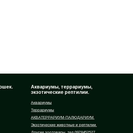
ошек.
Аквариумы, террариумы,
экзотические рептилии.
Аквариумы
Террариумы
АКВАТЕРРАРИУМ-ПАЛЮДАРИУМ.
Экзотические животные и рептилии.
Другие зоотовары, тел.0978452527