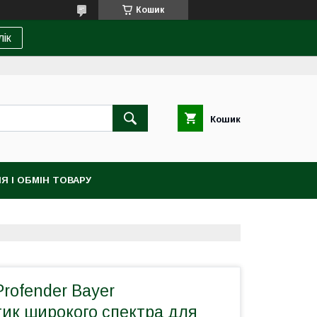
Кошик
лік
Кошик
Я І ОБМІН ТОВАРУ
rofender Bayer
тик широкого спектра для