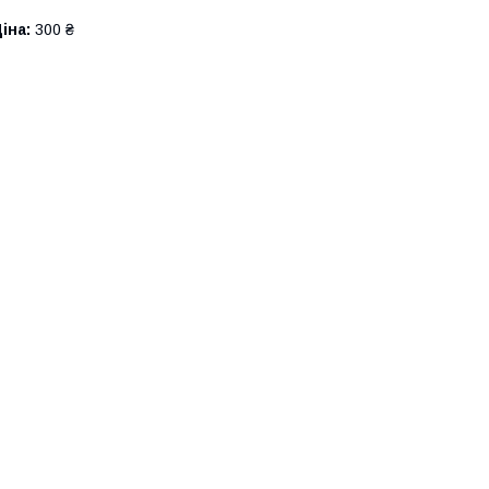
іна:
300 ₴