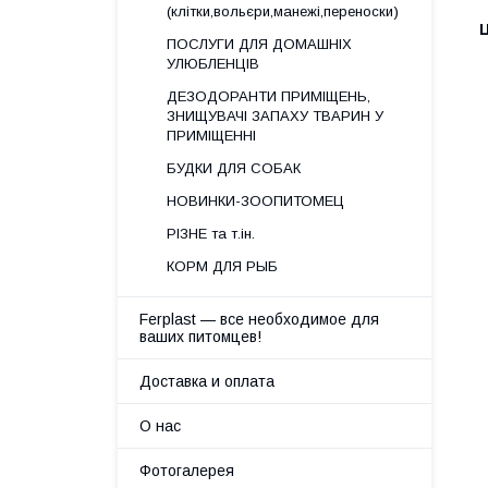
(клітки,вольєри,манежі,переноски)
Ц
ПОСЛУГИ ДЛЯ ДОМАШНІХ
УЛЮБЛЕНЦІВ
ДЕЗОДОРАНТИ ПРИМІЩЕНЬ,
ЗНИЩУВАЧІ ЗАПАХУ ТВАРИН У
ПРИМІЩЕННІ
БУДКИ ДЛЯ СОБАК
НОВИНКИ-ЗООПИТОМЕЦ
РІЗНЕ та т.ін.
КОРМ ДЛЯ РЫБ
Ferplast — все необходимое для
ваших питомцев!
Доставка и оплата
О нас
Фотогалерея