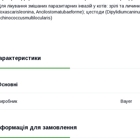
ля лікування змішаних паразитарних інвазій у котів: зрілі та личин
oxascarisleonina, Ancilostomatubaeforme); цестоди (Dipylidiumcaninu
chinococcusmultilocularis)
арактеристики
Основні
иробник
Bayer
нформація для замовлення