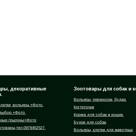
ары, декоративные
Зоотовары для собак и к
.
Вольеры, переноски, будки.
летки, вольеры.+Фото.
Когтеточки
 выбор.+Фото.
Корма для собак и кошек.
вные грызуны+Фото
Будки для собак
отовары,тел.0978452527.
Вольеры, клетки для животных