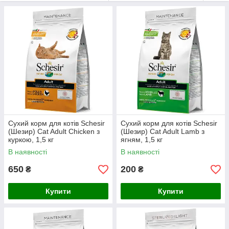
кішок і собак.
Сухий корм для котів Schesir
Сухий корм для котів Schesir
(Шезир) Cat Adult Chicken з
(Шезир) Cat Adult Lamb з
куркою, 1,5 кг
ягням, 1,5 кг
В наявності
В наявності
650
200
₴
₴
Купити
Купити