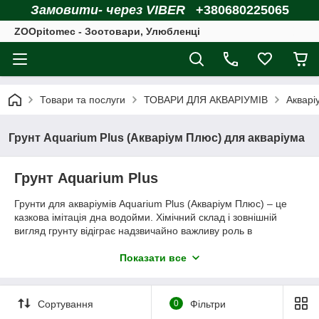
Замовити- через VIBER
+380680225065
ZOOpitomec - Зоотовари, Улюбленці
Товари та послуги
ТОВАРИ ДЛЯ АКВАРІУМІВ
Акварі
Грунт Aquarium Plus (Акваріум Плюс) для акваріума
Грунт Aquarium Plus
Грунти для акваріумів Aquarium Plus (Акваріум Плюс) – це
казкова імітація дна водойми. Хімічний склад і зовнішній
вигляд грунту відіграє надзвичайно важливу роль в
облаштуванні акваріума. З допомогою ґрунту можна
прикрасити й урізноманітнити Ваш акваріум. Акваріум Плюс
Показати все
пропонує великий вибір грунтів, різний за кольором і фракції.
Вибір за вами!
Сортування
0
Фільтри