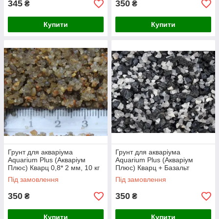
345
350
₴
₴
Купити
Купити
Грунт для акваріума
Грунт для акваріума
Aquarium Plus (Акваріум
Aquarium Plus (Акваріум
Плюс) Кварц 0,8* 2 мм, 10 кг
Плюс) Кварц + Базальт
обкатаний 2*5 мм, 10 кг
Під замовлення
Під замовлення
350
350
₴
₴
Купити
Купити