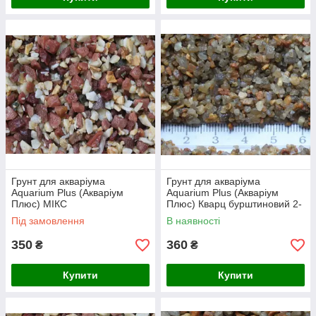
Грунт для акваріума
Грунт для акваріума
Aquarium Plus (Акваріум
Aquarium Plus (Акваріум
Плюс) МІКС
Плюс) Кварц бурштиновий 2-
Кварцит+Мармур 2,5*5 мм,
3 мм, 10 кг
Під замовлення
В наявності
10 кг
350
360
₴
₴
Купити
Купити