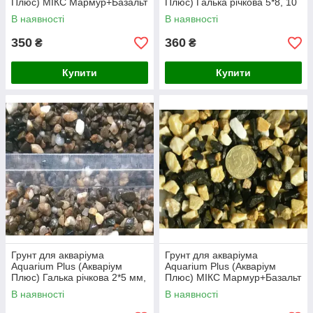
Плюс) МІКС Мармур+Базальт
Плюс) Галька річкова 5*8, 10
2,5*5 мм, 10 кг
кг
В наявності
В наявності
350
360
₴
₴
Купити
Купити
Грунт для акваріума
Грунт для акваріума
Aquarium Plus (Акваріум
Aquarium Plus (Акваріум
Плюс) Галька річкова 2*5 мм,
Плюс) МІКС Мармур+Базальт
10 кг
5*8 мм, 10 кг
В наявності
В наявності