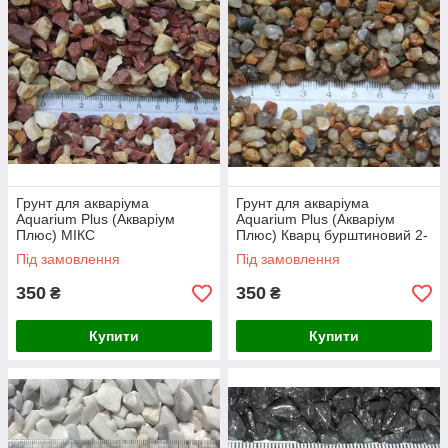
Грунт для акваріума
Грунт для акваріума
Aquarium Plus (Акваріум
Aquarium Plus (Акваріум
Плюс) МІКС
Плюс) Кварц бурштиновий 2-
Кварцит+Мармур 5*8 мм, 10
4 мм, 10 кг
Під замовлення
Під замовлення
кг
350
350
₴
₴
Купити
Купити