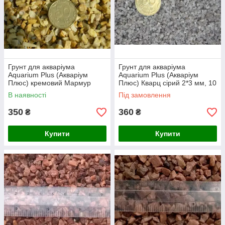
Грунт для акваріума
Грунт для акваріума
Aquarium Plus (Акваріум
Aquarium Plus (Акваріум
Плюс) кремовий Мармур
Плюс) Кварц сірий 2*3 мм, 10
2,5*5 мм, 10 кг
кг
В наявності
Під замовлення
350
360
₴
₴
Купити
Купити