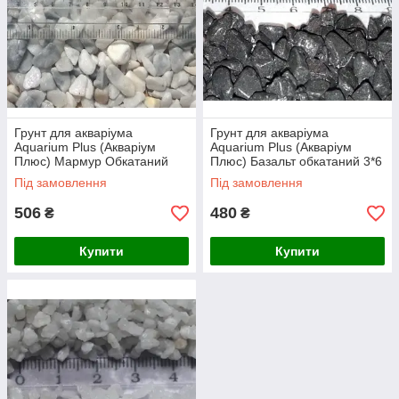
Грунт для акваріума
Грунт для акваріума
Aquarium Plus (Акваріум
Aquarium Plus (Акваріум
Плюс) Мармур Обкатаний
Плюс) Базальт обкатаний 3*6
білий 4*7 мм, 10 кг
мм, 10 кг
Під замовлення
Під замовлення
506
480
₴
₴
Купити
Купити