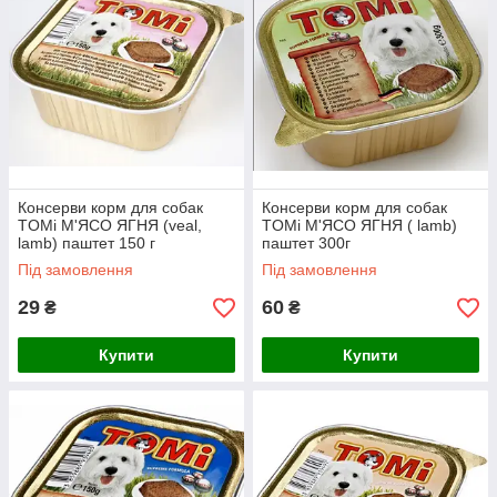
Консерви корм для собак
Консерви корм для собак
TOMi М'ЯСО ЯГНЯ (veal,
TOMi М'ЯСО ЯГНЯ ( lamb)
lamb) паштет 150 г
паштет 300г
Під замовлення
Під замовлення
29
60
₴
₴
Купити
Купити