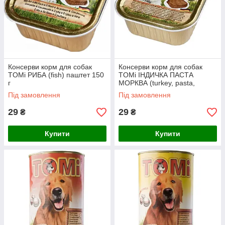
Консерви корм для собак
Консерви корм для собак
TOMi РИБА (fish) паштет 150
TOMi ІНДИЧКА ПАСТА
г
МОРКВА (turkey, pasta,
carrots) паштет
Під замовлення
Під замовлення
29
29
₴
₴
Купити
Купити