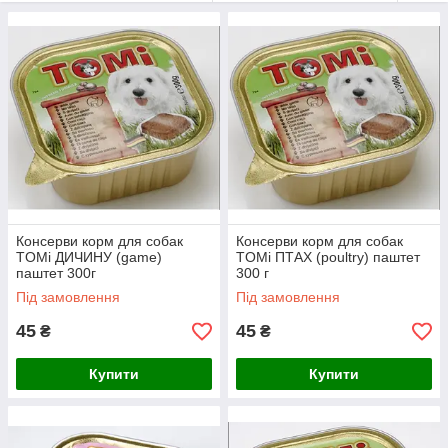
Консерви корм для собак
Консерви корм для собак
TOMi ДИЧИНУ (game)
TOMi ПТАХ (poultry) паштет
паштет 300г
300 г
Під замовлення
Під замовлення
45
45
₴
₴
Купити
Купити