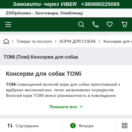
Замовити- через VIBER
+380680225065
ZOOpitomec - Зоотовари, Улюбленці
Товари та послуги
КОРМ ДЛЯ СОБАК
Консерви для 
TOMi (Томі) Консерви для собак
Консерви для собак TOMi
TOMi
повноцінний вологий корм для собак приготований з
відбірних високоякісних, легко засвоюваних інгредієнтів.
Вологий корм TOMi внесе різноманітність в повсякденне
меню вашої собаки, забезпечить її організм додатковими
поживними речовинами, вітамінами та мінералами.
Показати все
Сортування
0
Фільтри