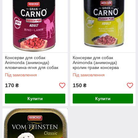
Консерви для собак
Консерви для собак
Animonda (анимонда)
Animonda (анимонда)
яловичина-ягня для собак
кролик-трави консерва
800 гр
Під замовлення
Під замовлення
170
150
₴
₴
Купити
Купити