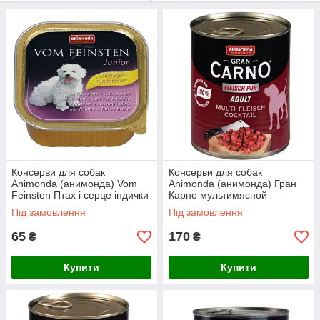
Консерви для собак
Консерви для собак
Animonda (анимонда) Vom
Animonda (анимонда) Гран
Feinsten Птах і серце індички
Карно мультимясной
для цуценят
коктейль для собак
Під замовлення
Під замовлення
65
170
₴
₴
Купити
Купити