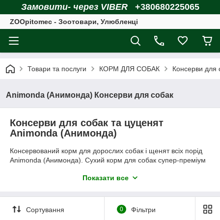
Замовити- через VIBER
+380680225065
ZOOpitomec - Зоотовари, Улюбленці
Товари та послуги
КОРМ ДЛЯ СОБАК
Консерви для 
Animonda (Анимонда) Консерви для собак
Консерви для собак та цуценят
Animonda (Анимонда)
Консервований корм для дорослих собак і щенят всіх порід
Animonda (Анимонда). Сухий корм для собак супер-преміум
класу, виробництва Німеччини. Корм випускається:
Показати все
Animonda Vom Feinsten по 100 г (паштет)
Animonda Carny і Brocconis по 400 г (шматочки)
Сортування
0
Фільтри