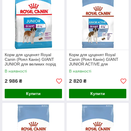
Корм для цуценят Royal
Корм для цуценят Royal
Canin (Роял Канін) GIANT
Canin (Роял Канін) GIANT
JUNIOR для великих порід
JUNIOR ACTIVE для
від 8 до 18/24 місяців, 15 кг
гігантських порід з
В наявності
В наявності
Акція
підвищеною активністю, 15 кг
2 986
2 820
₴
₴
Купити
Купити