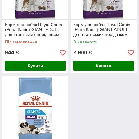
Корм для собак Royal Canin
Корм для собак Royal Canin
(Роял Канін) GIANT ADULT
(Роял Канін) GIANT ADULT
для гігантських порід віком
для гігантських порід віком
18-24 місяців, 4 кг
18-24 місяців 15 кг
Під замовлення
В наявності
944
2 900
₴
₴
Купити
Купити