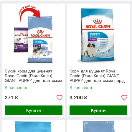
разгрызание і сприяють більш повільного поїдання корму.
Сухий корм для цуценят
Корм для цуценят Royal
Royal Canin (Роял Канін)
Canin (Роял Канін) GIANT
GIANT PUPPY для гігантських
PUPPY для гігантських порід
порід до 8 місяців, 1 кг
до 8 місяців, 15 кг Акція
В наявності
В наявності
271
3 200
₴
₴
Купити
Купити