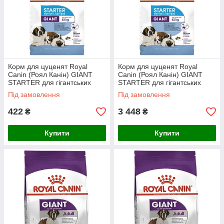
Корм для цуценят Royal
Корм для цуценят Royal
Canin (Роял Канін) GIANT
Canin (Роял Канін) GIANT
STARTER для гігантських
STARTER для гігантських
порід до 2 місяців (для
порід до 2 місяців (для
Під замовлення
Під замовлення
годуючих та вагітних сук), 1 кг
годуючих та вагітних сук), 15
кг
422
3 448
₴
₴
Купити
Купити