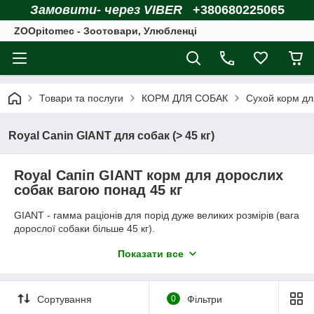
Замовити- через VIBER
+380680225065
ZOOpitomec - Зоотовари, Улюбленці
Товари та послуги
КОРМ ДЛЯ СОБАК
Сухой корм дл
Royal Canin GIANT для собак (> 45 кг)
Royal Сапіп GIANT корм для дорослих
собак вагою понад 45 кг
GIANT - гамма раціонів для порід дуже великих розмірів (вага
дорослої собаки більше 45 кг).
Гамма продуктів GIANT - це ексклюзивне рішення для
Показати все
задоволення особливих потреб порід дуже великих розмірів з
урахуванням їх розміру, віку, активності і фізичного стану.
Компанія Royal Canin запатентувала форму і склад крокет
Сортування
0
Фільтри
GIANT, ідеально підібраних для нестандартної морфології
собак дуже великих розмірів. Ці крокети стимулюють