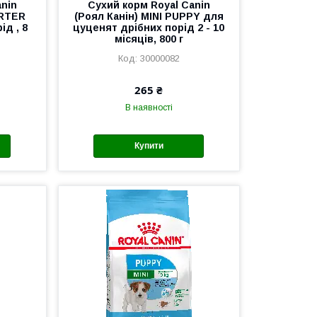
anin
Сухий корм Royal Canin
ARTER
(Роял Канін) MINI PUPPY для
ід , 8
цуценят дрібних порід 2 - 10
місяців, 800 г
30000082
265 ₴
В наявності
Купити