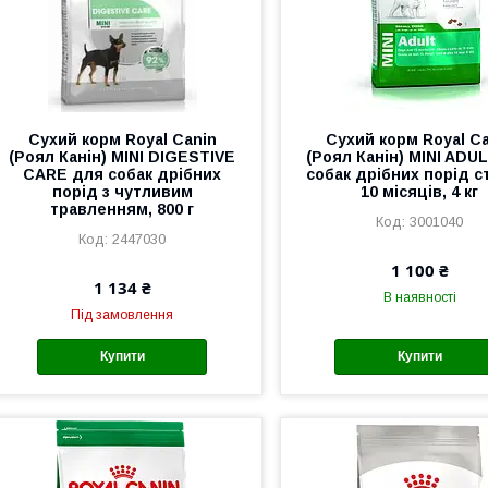
Сухий корм Royal Canin
Сухий корм Royal C
(Роял Канін) MINI DIGESTIVE
(Роял Канін) MINI ADU
CARE для собак дрібних
собак дрібних порід 
порід з чутливим
10 місяців, 4 кг
травленням, 800 г
3001040
2447030
1 100 ₴
1 134 ₴
В наявності
Під замовлення
Купити
Купити