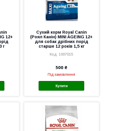
anin
Сухий корм Royal Canin
NG 12+
(Роял Канін) MINI AGEING 12+
орід
для собак дрібних порід
0 г
старше 12 років 1,5 кг
1007015
500 ₴
Під замовлення
Купити