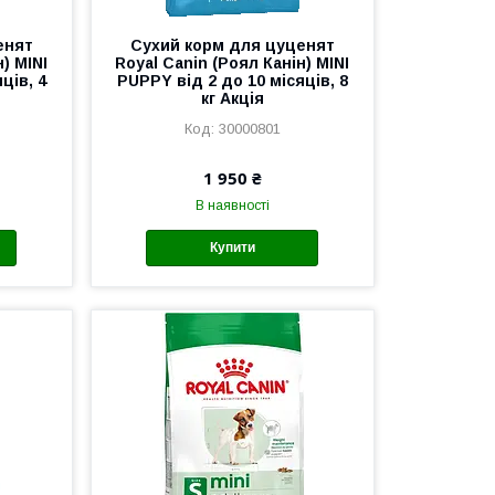
енят
Сухий корм для цуценят
) MINI
Royal Canin (Роял Канін) MINI
ців, 4
PUPPY від 2 до 10 місяців, 8
кг Акція
30000801
1 950 ₴
В наявності
Купити