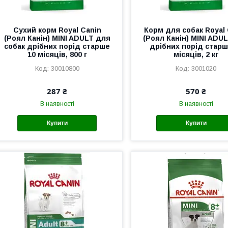
Сухий корм Royal Canin
Корм для собак Royal
(Роял Канін) MINI ADULT для
(Роял Канін) MINI ADU
собак дрібних порід старше
дрібних порід старш
10 місяців, 800 г
місяців, 2 кг
30010800
3001020
287 ₴
570 ₴
В наявності
В наявності
Купити
Купити