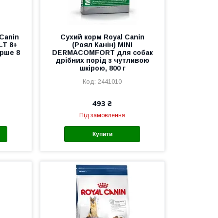
 Canin
Сухий корм Royal Canin
LT 8+
(Роял Канін) MINI
арше 8
DERMACOMFORT для собак
дрібних порід з чутливою
шкірою, 800 г
2441010
493 ₴
Під замовлення
Купити