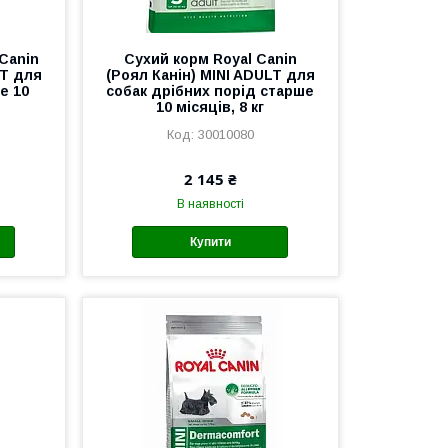
 Canin
Сухий корм Royal Canin
LT для
(Роял Канін) MINI ADULT для
е 10
собак дрібних порід старше
10 місяців, 8 кг
30010080
2 145 ₴
В наявності
Купити