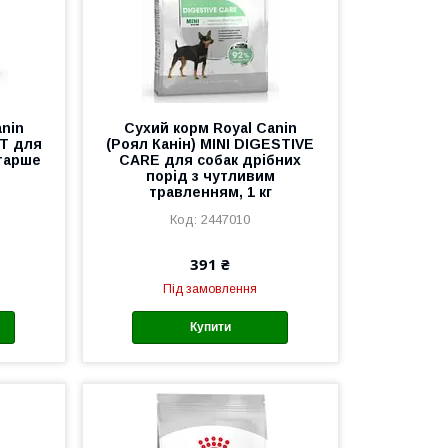
anin
Сухий корм Royal Canin
LT для
(Роял Канін) MINI DIGESTIVE
старше
CARE для собак дрібних
порід з чутливим
травленням, 1 кг
2447010
391 ₴
Під замовлення
Купити