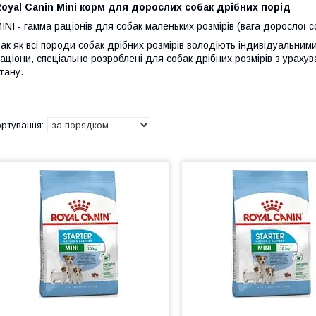
oyal Canin Mini корм для дорослих собак дрібних порід
INI - гамма раціонів для собак маленьких розмірів (вага дорослої с
ак як всі породи собак дрібних розмірів володіють індивідуальними
аціони, спеціально розроблені для собак дрібних розмірів з урахуван
тану.