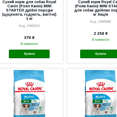
Сухий корм для собак Royal
Сухий корм Royal C
Canin (Роял Канін) MINI
(Рояв Канін) MINI ST
STARTER дрібні породи
для собак дрібних пор
(цуценята, годують, вагітні)
кг Акція
1 кг
2990080
2990010
2 258 ₴
370 ₴
В наявності
В наявності
Купити
Купити