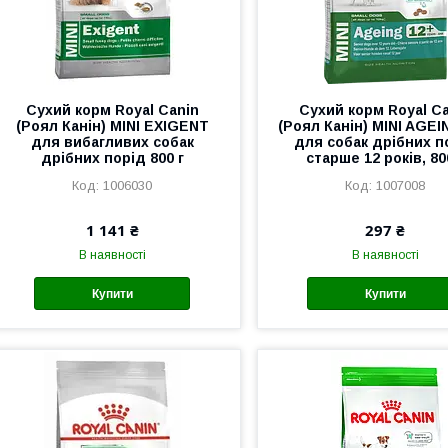
Сухий корм Royal Canin
Сухий корм Royal C
(Роял Канін) MINI EXIGENT
(Роял Канін) MINI AGEI
для вибагливих собак
для собак дрібних п
дрібних порід 800 г
старше 12 років, 80
1006030
1007008
1 141 ₴
297 ₴
В наявності
В наявності
Купити
Купити