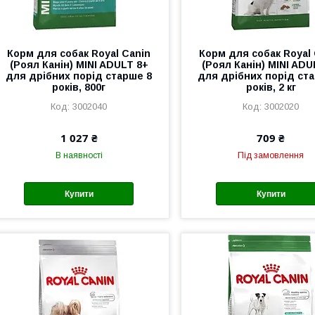
Корм для собак Royal Canin
Корм для собак Royal
(Роял Канін) MINI ADULT 8+
(Роял Канін) MINI ADU
для дрібних порід старше 8
для дрібних порід ст
років, 800г
років, 2 кг
3002040
3002020
1 027 ₴
709 ₴
В наявності
Під замовлення
Купити
Купити