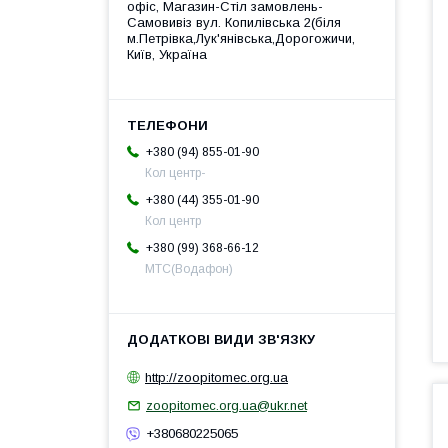
офіс, Магазин-Стіл замовлень-
Самовивіз вул. Копилівська 2(біля
м.Петрівка,Лук'янівська,Дорогожичи,
Київ, Україна
+380 (94) 855-01-90
Кол центр-
+380 (44) 355-01-90
Кол центр
+380 (99) 368-66-12
МТС(Водафон)
http://zoopitomec.org.ua
zoopitomec.org.ua@ukr.net
+380680225065