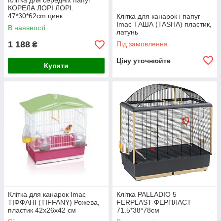
Клітка для середніх папуг
КОРЕЛА ЛОРІ ЛОРІ.
47*30*62cm цинк
Клітка для канарок і папуг
Imac ТАША (TASHA) пластик,
В наявності
латунь
1 188
Під замовлення
₴
Ціну уточнюйте
Купити
Клітка для канарок Imac
Клітка PALLADIO 5
ТІФФАНІ (TIFFANY) Рожева,
FERPLAST-ФЕРПЛАСТ
пластик 42х26х42 см
71.5*38*78см