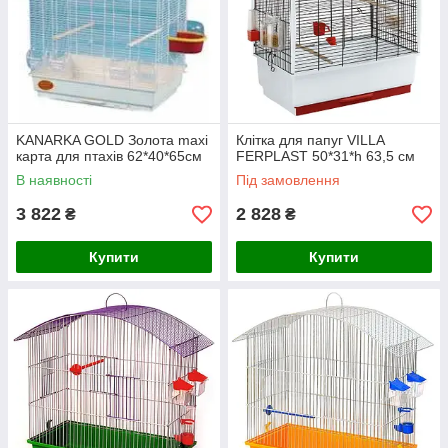
KANARKA GOLD Золота maxi
Клітка для папуг VILLA
карта для птахів 62*40*65см
FERPLAST 50*31*h 63,5 см
В наявності
Під замовлення
3 822
2 828
₴
₴
Купити
Купити