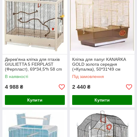
Дерев'яна клітка для птахів
Клітка для папуг KANARKA
GIULIETTA 5 FERPLAST
GOLD золота середня
(Ферпласт), 69*34,5*h 58 cm
(+Купалка), 50*31*49 см
В наявності
Під замовлення
4 988
2 440
₴
₴
Купити
Купити