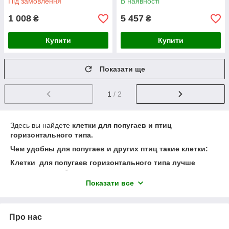
Під замовлення
В наявності
1 008
5 457
₴
₴
Купити
Купити
Показати ще
1
/ 2
Здесь вы найдете
клетки для попугаев и птиц
горизонтального типа.
Чем удобны для попугаев и других птиц такие клетки:
Клетки для попугаев горизонтального типа лучше
других моделей клеток для птиц моделируют
природную возможность горизонтального перельота
Показати все
для птиц.Клетки горизонтального типа дают
возможность перельота с жердочки на жердочку и такие
попугаи, птицы больше двигаються и впоследствии
Про нас
имеюют прекрасную внешнюю спортивную форму и