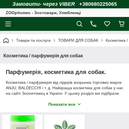
Замовити- через VIBER
+380680225065
ZOOpitomec - Зоотовари, Улюбленці
Товари та послуги
ТОВАРИ ДЛЯ СОБАК
Косметика /
Косметика / парфумерія для собак
Парфумерія, косметика для собак.
Косметика і парфумерія від лідерів зоорынка торгових марок
ANJU, BALDECCHI і т. д. Найкраща косметика для собак у нас
на сайті Зоопитомец в Україні. У цьому розділі ми підібрали
найбільш якісні і перевірені роками косметичні засоби для
собак. З нашої косметикою догляд за Вашою улюбленою
Показати все
собачкою буде легкий і невимушений.