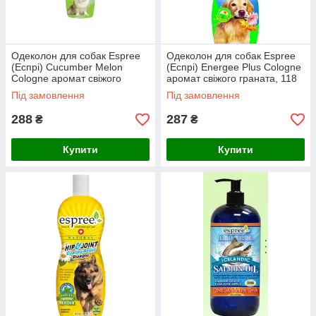
Одеколон для собак Espree
Одеколон для собак Espree
(Еспрі) Cucumber Melon
(Еспрі) Energee Plus Cologne
Cologne аромат свіжого
аромат свіжого граната, 118
огірка і дині, 118 мл
мл
Під замовлення
Під замовлення
288
287
₴
₴
Купити
Купити