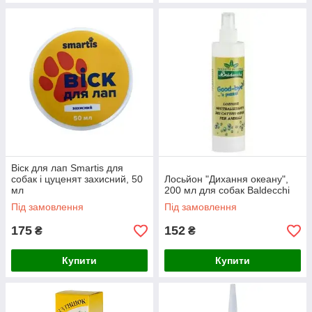
Віск для лап Smartis для
собак і цуценят захисний, 50
Лосьйон "Дихання океану",
мл
200 мл для собак Baldecchi
Під замовлення
Під замовлення
175
152
₴
₴
Купити
Купити