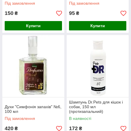
Під замовлення
Під замовлення
150
95
₴
₴
Купити
Купити
Шампунь Dr.Pets для кішок і
Духи "Симфонія запахів" №6,
собак, 150 мл
100 мл
(протизапальний)
Під замовлення
В наявності
420
172
₴
₴