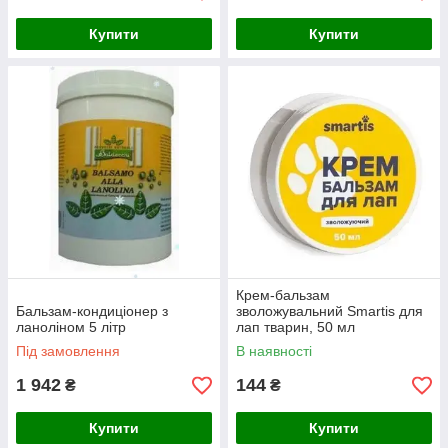
Купити
Купити
Крем-бальзам
Бальзам-кондиціонер з
зволожувальний Smartis для
ланоліном 5 літр
лап тварин, 50 мл
Під замовлення
В наявності
1 942
144
₴
₴
Купити
Купити