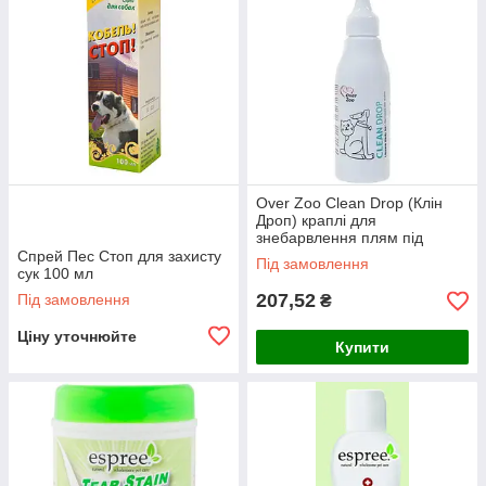
Over Zoo Clean Drop (Клін
Дроп) краплі для
знебарвлення плям під
очима 60 мл
Спрей Пес Стоп для захисту
Під замовлення
сук 100 мл
207,52
Під замовлення
₴
Ціну уточнюйте
Купити