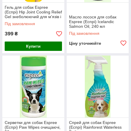
Гель для собак Espree
(Еспрі) Hip Joint Cooling Relief
Gel знеболюючий для м'язів і
Масло лосося для собак
суглобів, 118 мл
Espree (Еспрі) Icelandic
Під замовлення
Salmon Oil, 240 мл
399
Під замовлення
₴
Ціну уточнюйте
Купити
Серветки для собак Espree
Спрей для собак Espree
(Еспрі) Paw Wipes очищаючі,
(Еспрі) Rainforest Waterless