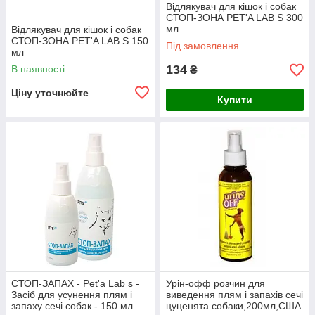
Відлякувач для кішок і собак
СТОП-ЗОНА PET'A LAB S 300
мл
Відлякувач для кішок і собак
СТОП-ЗОНА PET'A LAB S 150
Під замовлення
мл
134
В наявності
₴
Ціну уточнюйте
Купити
СТОП-ЗАПАХ - Pet'a Lab s -
Урін-офф розчин для
Засіб для усунення плям і
виведення плям і запахів сечі
запаху сечі собак - 150 мл
цуценята собаки,200мл,США