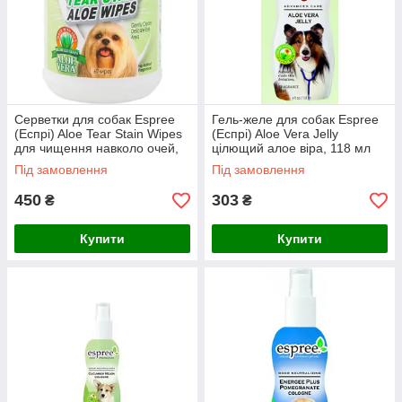
Серветки для собак Espree
Гель-желе для собак Espree
(Еспрі) Aloe Tear Stain Wipes
(Еспрі) Aloe Vera Jelly
для чищення навколо очей,
цілющий алое віра, 118 мл
60 шт
Під замовлення
Під замовлення
450
303
₴
₴
Купити
Купити