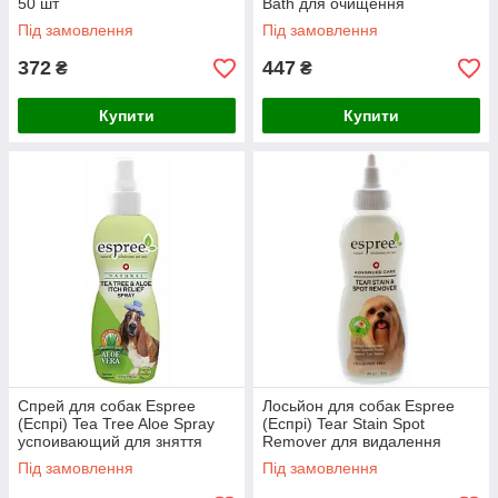
50 шт
Bath для очищення
забруднень, 710 мл
Під замовлення
Під замовлення
372
447
₴
₴
Купити
Купити
Спрей для собак Espree
Лосьйон для собак Espree
(Еспрі) Tea Tree Aloe Spray
(Еспрі) Tear Stain Spot
успоивающий для зняття
Remover для видалення
свербіння, 355 мл
плям і "білкових речовин",
Під замовлення
Під замовлення
118 мл