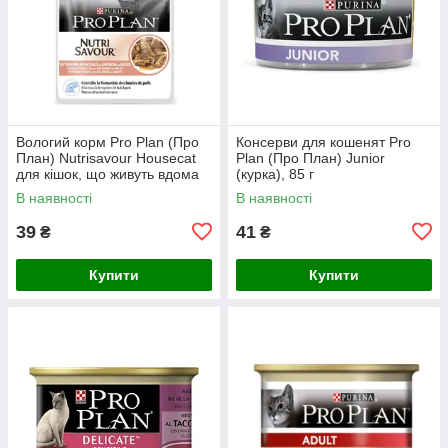
Вологий корм Pro Plan (Про
Консерви для кошенят Pro
План) Nutrisavour Housecat
Plan (Про План) Junior
для кішок, що живуть вдома
(курка), 85 г
(лосось в соусі), 85 г
В наявності
В наявності
39
41
₴
₴
Купити
Купити