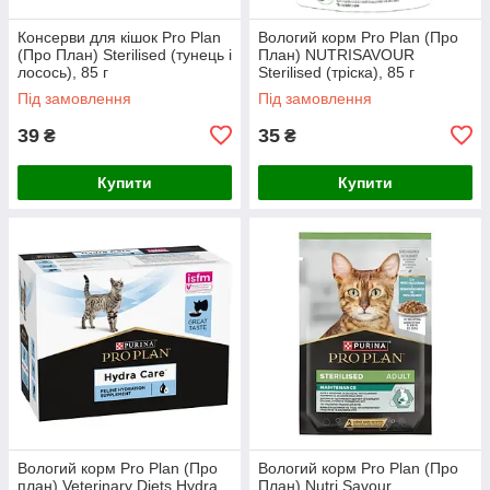
Консерви для кішок Pro Plan
Вологий корм Pro Plan (Про
(Про План) Sterilised (тунець і
План) NUTRISAVOUR
лосось), 85 г
Sterilised (тріска), 85 г
Під замовлення
Під замовлення
39
35
₴
₴
Купити
Купити
Вологий корм Pro Plan (Про
Вологий корм Pro Plan (Про
план) Veterinary Diets Hydra
План) Nutri Savour