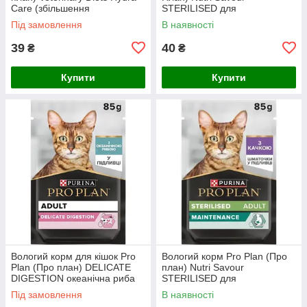
Care (збільшення
STERILISED для
споживання води), шматочки
стерилізованих кішок
Під замовлення
В наявності
в підливі, 85 г
(океанічна риба кусочки в
желе), 85 г
39
40
₴
₴
Купити
Купити
Вологий корм для кішок Pro
Вологий корм Pro Plan (Про
Plan (Про план) DELICATE
план) Nutri Savour
DIGESTION океанічна риба
STERILISED для
85 г
стерилізованих кішок (качка в
Під замовлення
В наявності
соусі), 85 г