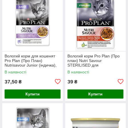
Вологий корм для кошенят
Вологий корм Pro Plan (Про
Pro Plan (Про План)
план) Nutri Savour
Nutrisavour Junior (індичка),
STERILISED для
85 г
стерилізованих кішок
В наявності
В наявності
(яловичина в соусі), 85 г
37,50
39
₴
₴
Купити
Купити