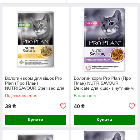
Вологий корм для кішок Pro
Вологий корм Pro Plan (Про
Plan (Про План)
План) NUTRISAVOUR
NUTRISAVOUR Sterilised для
Delicate для кішок з чутливим
стерилізованих кішок (курка),
травленням (індичка), 85 г
Під замовлення
В наявності
85 г
39
40
₴
₴
Купити
Купити