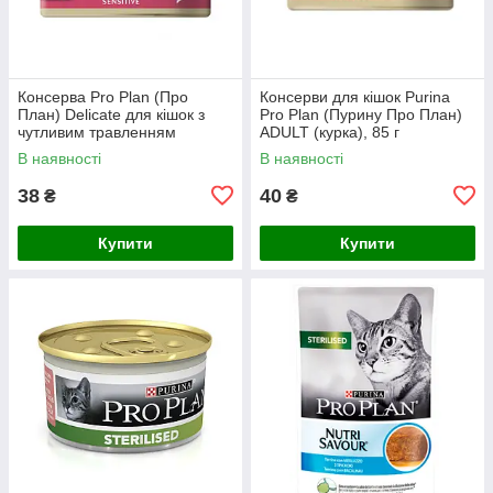
Консерва Pro Plan (Про
Консерви для кішок Purina
План) Delicate для кішок з
Pro Plan (Пурину Про План)
чутливим травленням
ADULT (курка), 85 г
(індичка в соусі), 85 г
В наявності
В наявності
38
40
₴
₴
Купити
Купити