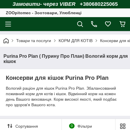
Замовити- через VIBER
+380680225065
ZOOpitomec - Зоотовари, Улюбленці
Товари та послуги
КОРМ ДЛЯ КОТІВ
Консерви для к
Purina Pro Plan ( Пурину Про План) Вологий корм для
кішок
Консерви для кішок Purina Pro Plan
Вологий раціон для кішок Purina Pro Plan. Збалансований
поживний корм для котів і кішок. Відмінний корм на кожен
день Вашого вихованця. Корм високої якості, який подбає
про здоров'я Вашого кота.
Сортування
0
Фільтри