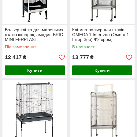
Вольєр-клітка для маленьких
Клітина-вольєр для птахів
птахів:канарок, амадин BRIO
OMEGA 1 Inter zoo (Омега 1
MINI FERPLAST-
Інтер Зоо) Φ2 хром,
ФЕРПЛАСТ.60.5*73.5*160 см
56x56x146 см
Під замовлення
В наявності
12 417
13 777
₴
₴
Купити
Купити