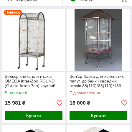
птиц.
Новинка
Вольєр клітка для птахів
Вол'єр-Карта для хвилястих
OMEGA Inter-Zoo ROUND
папуг, дрібних і середніх
(Омега Інтер Зоо) круглий,
птахів 88(110)*88(110)*186
56*56*157 см
В наявності
Під замовлення
15 981
18 000
₴
₴
Купити
Купити