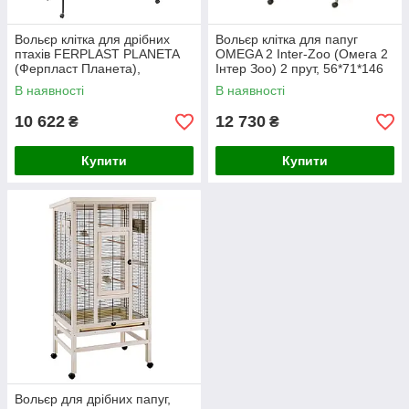
Вольєр клітка для дрібних
Вольєр клітка для папуг
птахів FERPLAST PLANETA
OMEGA 2 Inter-Zoo (Омега 2
(Ферпласт Планета),
Інтер Зоо) 2 прут, 56*71*146
97*58*116,5 см
см
В наявності
В наявності
10 622
12 730
₴
₴
Купити
Купити
Вольєр для дрібних папуг,