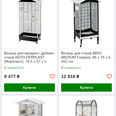
Вольєр для канарок і дрібних
Вольєр для птахів BRIO
птахів NOTA FERPLAST
MEDIUM Ferplast, 85 x 75 x h
(Ферпласт), 76,5 x 57 x h
162 cm
161,5 см
В наявності
В наявності
8 477
12 816
₴
₴
Купити
Купити