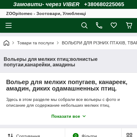
Замовити- через VIBER
+380680225065
ZOOpitomec - Зоотовари, Улюбленці
Товари та послуги
ВОЛЬЄРИ ДЛЯ РІЗНИХ ПТАХІВ, ТВ
Вольеры для мелких птиц:волнистые
попугаи,канарейки, амадины
Вольер для мелких попугаев, канареек,
амадин, диких одамашненных птиц.
Здесь в этом разделе мы собрали все вольеры с фото и
описание для содержание небольших мелких птиц.
Если у вас возникнут вопросы по вольерам- мы рады вам
Показати все
помочь.Читайте, сравнивайте и заказывайте.
Купить вольер для птицы-легко через форму сайта или по
телефону или через наш специализированный магазин для
Сортування
0
Фільтри