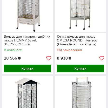
Вольєр для канарок і дрібних
Клітка вольєр для птахів
птахів HEMMY білий,
OMEGA ROUND Inter-zoo
84,5*65,5*165 см
(Омега Інтер Зоо кругла)
прут 2 хром, 56*56*157см
В наявності
Під замовлення
10 566
8 930
₴
₴
Купити
Купити