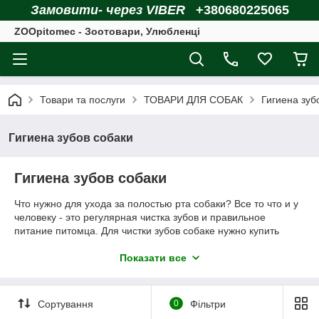
Замовити- через VIBER
+380680225065
ZOOpitomec - Зоотовари, Улюбленці
Товари та послуги
ТОВАРИ ДЛЯ СОБАК
Гигиена зуб
Гигиена зубов собаки
Гигиена зубов собаки
Что нужно для ухода за полостью рта собаки? Все то что и у
человеку - это регулярная чистка зубов и правильное
питание питомца. Для чистки зубов собаке нужно купить
специальные щетки для чистки зубов собак. Чистить зубы
собаке будет легче, если вы начнете приучать ее к этому
Показати все
процессу с молодого возраста.
Сортування
0
Фільтри