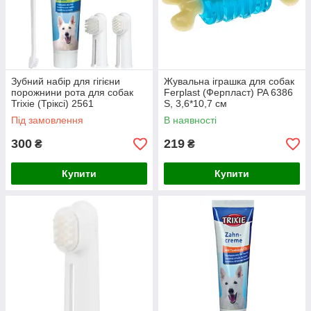
Зубний набір для гігієни
Жувальна іграшка для собак
порожнини рота для собак
Ferplast (Ферпласт) PA 6386
Trixie (Тріксі) 2561
S, 3,6*10,7 см
Під замовлення
В наявності
300
219
₴
₴
Купити
Купити