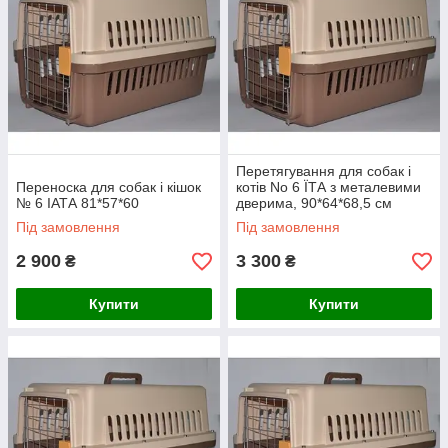
Перетягування для собак і
Переноска для собак і кішок
котів No 6 ЇТА з металевими
№ 6 ІАТА 81*57*60
дверима, 90*64*68,5 см
Під замовлення
Під замовлення
2 900
3 300
₴
₴
Купити
Купити