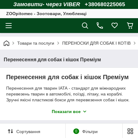
Замовити- через VIBER
+380680225065
ZOOpitomec - Зоотовари, Улюбленці
Товари та послуги
ПЕРЕНОСКИ ДЛЯ СОБАК І КОТІВ
Перенесення для собак і кішок Преміум
Перенесення для собак і кішок Преміум
Перенесення для тварин IATA
- стандарт для міжнародних
перевезень тварин в автомобілі, поїзді, літаку, на кораблі.
Зручні якісні пластикові бокси для перевезення собак і кішок.
Вибирайте переноску для вихованця потрібного розміру на
нашому інтернет-сайті Зоопитомец. Доставка зоотоварів по
Показати все
Україні.
Сортування
0
Фільтри