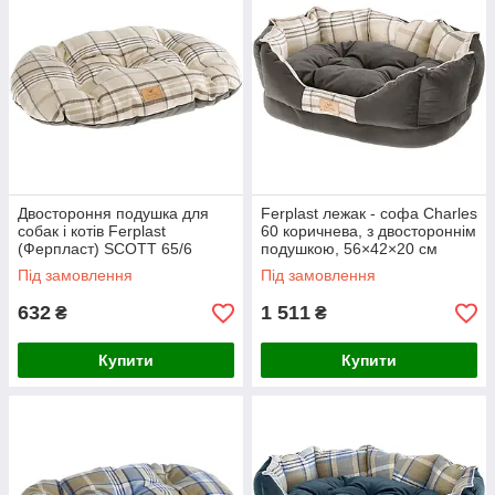
Двостороння подушка для
Ferplast лежак - софа Charles
собак і котів Ferplast
60 коричнева, з двостороннім
(Ферпласт) SCOTT 65/6
подушкою, 56×42×20 см
Cushion Brown, 65 х 42 см
Під замовлення
Під замовлення
632
1 511
₴
₴
Купити
Купити