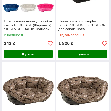
Пластиковий лежак для собак
Лежак з чохлом Ferplast
і котів FERPLAST (Ферпласт)
SOFA PRESTIGE 6 CUSHION
SIESTA DELUXE всі кольори
для собак і котів
(2 (49*36*h17,5 см))
В наявності
Під замовлення
343
1 826
₴
₴
Купити
Купити