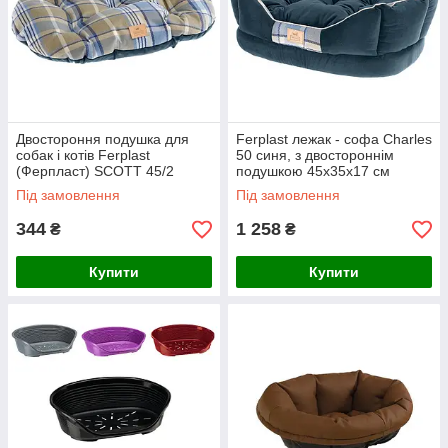
Двостороння подушка для
Ferplast лежак - софа Charles
собак і котів Ferplast
50 синя, з двостороннім
(Ферпласт) SCOTT 45/2
подушкою 45х35х17 см
Cushion Green, 43×30 см
Під замовлення
Під замовлення
344
1 258
₴
₴
Купити
Купити