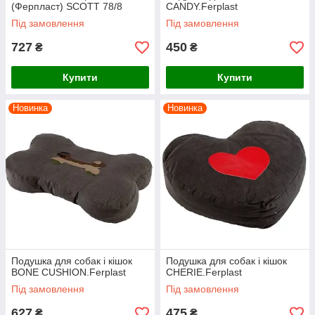
(Ферпласт) SCOTT 78/8
CANDY.Ferplast
синя, 78*50 см
Під замовлення
Під замовлення
727
450
₴
₴
Купити
Купити
Новинка
Новинка
Подушка для собак і кішок
Подушка для собак і кішок
BONE CUSHION.Ferplast
CHERIE.Ferplast
Під замовлення
Під замовлення
627
475
₴
₴