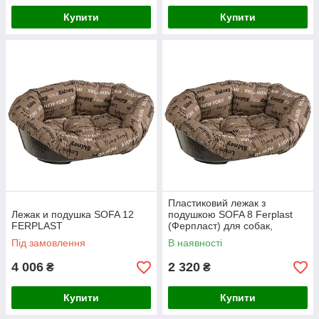
Купити
Купити
Пластиковий лежак з
Лежак и подушка SOFA 12
подушкою SOFA 8 Ferplast
FERPLAST
(Ферпласт) для собак,
85*62*28,5 см
Під замовлення
В наявності
4 006
2 320
₴
₴
Купити
Купити