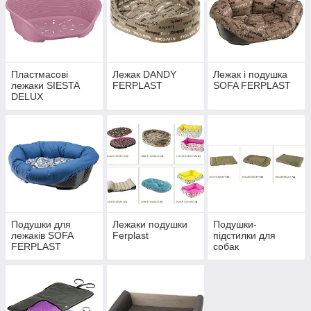
улюбленця. Робіть свій вибір разом з інтернет-магазином
ЗООПИТОМЕЦ.
Пластмасові
Лежак DANDY
Лежак і подушка
лежаки SIESTA
FERPLAST
SOFA FERPLAST
DELUX
Подушки для
Лежаки подушки
Подушки-
лежаків SOFA
Ferplast
підстилки для
FERPLAST
собак