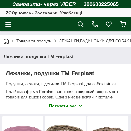
Замовити- через VIBER
+380680225065
ZOOpitomec - Зоотовари, Улюбленці
Товари та послуги
ЛЕЖАНКИ,БУДИНОЧКИ ДЛЯ СОБАК І
Лежанки, подушки ТМ Ferplast
Лежанки, подушки ТМ Ferplast
Подушки, лежаки, підстилки ТМ Ferplast для собак і кішок.
Італійська фірма Ferplast виготовляє широкий асортимент
товарів для кішок і собак. Одні з них це всілякі підстилки,
будиночки,подушки і лежанки. найрізноманітніші лежаки для
Показати все
приємного відпочинку вашого домашнього улюбленця. Все
виконано з високоякісних матеріалів, що доводиться міцністю
і долговечием. Всі лежанки і подушки екологічно безпечні для
тварин. Вам залишається тільки визначитися з перебігу
виборів моделі і кольору, які підійдуть звичаїв вашого