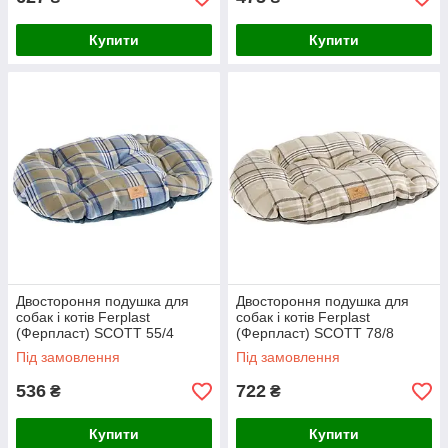
Купити
Купити
Двостороння подушка для
Двостороння подушка для
собак і котів Ferplast
собак і котів Ferplast
(Ферпласт) SCOTT 55/4
(Ферпласт) SCOTT 78/8
зелена, 55*36 см
бежева, 78*50 см
Під замовлення
Під замовлення
536
722
₴
₴
Купити
Купити