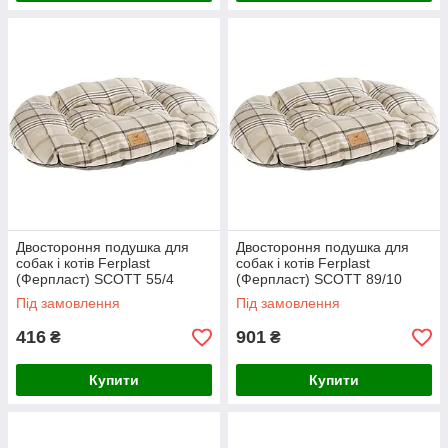
Двостороння подушка для
Двостороння подушка для
собак і котів Ferplast
собак і котів Ferplast
(Ферпласт) SCOTT 55/4
(Ферпласт) SCOTT 89/10
коричнева, 55*36 см
Cushion Brown, 85×55 см
Під замовлення
Під замовлення
416
901
₴
₴
Купити
Купити