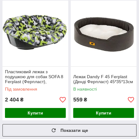
Пластиковий лежак з
подушкою для собак SOFA 8
Лежак Dandy F 45 Ferplast
Ferplast (Ферпласт),
(Денді Ферпласт) 45*35*13см
85*62*28,5 см
Під замовлення
В наявності
2 404
559
₴
₴
Купити
Купити
Показати ще