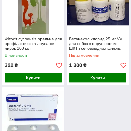
Фітокіт суспензія оральна для
Бетанехол хлорид 25 мг VV
профілактики та лікування
для собак з порушенням
нирок 100 мл
ШКТ і сечовивідних шляхів,
10 табл
В наявності
Під замовлення
322
1 300
₴
₴
Купити
Купити