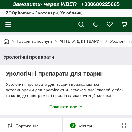
Замовити- через VIBER
+380680225065
ZOOpitomec - Зоотовари, Улюбленці
Товари та послуги
АПТЕКА ДЛЯ ТВАРИН
Урологічні
Урологічні препарати
Урологічні препарати для тварин
Урологічні препарати для тварин призначаються
ветеринарами для профілактики сечокам'яної хвороб у сбак
та котів, для підтримки і профілактики функцій сечової
системи, при циститах та інших урологічних захворюваннях.
У даному розділі ми підібрали найбільш ефективні і
Показати все
популярні ветпрепарати для тварин при порушеннях сечової
системи.
Сортування
0
Фільтри