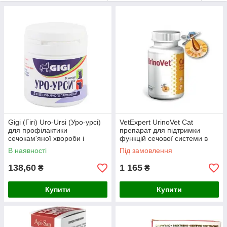
Gigi (Гігі) Uro-Ursi (Уро-урсі)
VetExpert UrinoVet Cat
для профілактики
препарат для підтримки
сечокам'яної хвороби і
функцій сечової системи в
циститів собак і кішок 14 капс.
котів 45 капсул
В наявності
Під замовлення
138,60
1 165
₴
₴
Купити
Купити