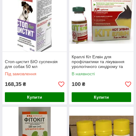
Краплі Кіт Елвін для
Стоп-цистит БІО суспензія
профілактики та лікування
для собак 50 мл
урологічного синдрому та
сечокам'яної хвороби кішок
Під замовлення
В наявності
10 мл
168,35
100
₴
₴
Купити
Купити